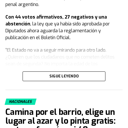
penal argentino.
Con 44 votos afirmativos, 27 negativos y una
abstención
, la ley que ya había sido aprobada por
Diputados ahora aguarda la reglamentación y
publicación en el Boletín Oficial.
“El Estado no va a seguir mirando para otro lado.
¿Quieren que los ciudadanos que no cometen delitos
sean de segunda? No importa la edad de los
delincuentes, importa el delito”, comenzó Patricia
SIGUE LEYENDO
Bullrich.
Y agregó: “Este modelo se agotó, nosotros venimos a
plantear algo moral y jurídicamente distinto, una teoría
NACIONALES
que deja de poner en la indefensión total a las familias
Camina por el barrio, elige un
que enterraban a sus hijos. Cuando el delito no tiene
consecuencias, la ley pierde autoridad, y eso es lo que
lugar al azar y lo pinta gratis:
pasaba antes”.