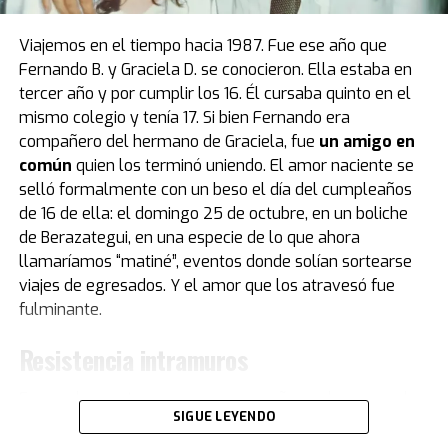
que recibió “Pelusa” tras conquistar la Copa del Mundo
de
México 1986
, cortesía del por entonces presidente
Viajemos en el tiempo hacia 1987. Fue ese año que
del Napoli, Corrado Ferlaino.
Fernando B. y Graciela D. se conocieron. Ella estaba en
tercer año y por cumplir los 16. Él cursaba quinto en el
El proceso para que las llaves de aquel mítico auto
mismo colegio y tenía 17. Si bien Fernando era
deportivo llegaran a las manos de Maradona fue
compañero del hermano de Graciela, fue
un amigo en
caótico.
Guillermo Coppola
, exmanager del Diez, tuvo
común
quien los terminó uniendo. El amor naciente se
que convencer al mismísimo Enzo Ferrari de pintar de
selló formalmente con un beso el día del cumpleaños
negro un modelo que solo conocía el rojo. Luego,
de 16 de ella: el domingo 25 de octubre, en un boliche
gestionó la venta del coche en un aeropuerto por un
de Berazategui, en una especie de lo que ahora
precio mayor al que había pagado originalmente, con el
llamaríamos “matiné”, eventos donde solían sortearse
fin de reconciliar a Ferlaino con Diego. Algo de esa
viajes de egresados. Y el amor que los atravesó fue
historia estuvo presente en Buenos Aires.
fulminante.
“Tenemos una gran colección de Maradona porque
Resistencia intramuros
obviamente es un gran ícono del fútbol. Se puede ver la
evolución de su vestuario desde que tiene un short del
Fernando cuenta que con su compañero y hermano de
Cebollitas, pasando por mítico año 86 y llegando hasta
SIGUE LEYENDO
Graciela eran “como el agua y el aceite. Te hago una
cuando le hacen su partido despedida", explica Acacia.
metáfora musical… él era Rolling Stones y yo era