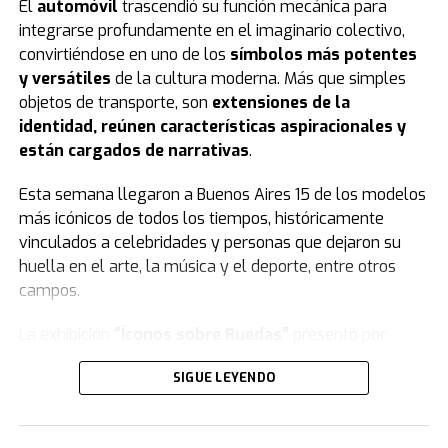
El
automóvil
trascendió su función mecánica para
integrarse profundamente en el imaginario colectivo,
convirtiéndose en uno de los
símbolos más potentes
y versátiles
de la cultura moderna. Más que simples
objetos de transporte, son
extensiones de la
identidad, reúnen características aspiracionales y
están cargados de narrativas
.
Esta semana llegaron a Buenos Aires 15 de los modelos
más icónicos de todos los tiempos, históricamente
vinculados a celebridades y personas que dejaron su
huella en el arte, la música y el deporte, entre otros
campos.
La exhibición
“Íconos sobre Ruedas”
presentó por
primera vez en Argentina varios vehículos de la
SIGUE LEYENDO
colección de
Jorge Yarur
, creador de la
Fundación
Museo de la Moda
que se encuentra en
Santiago de Chile.