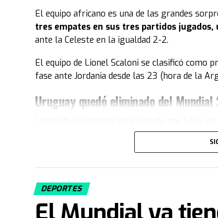
El equipo africano es una de las grandes sorp
tres empates en sus tres partidos jugados, 
ante la Celeste en la igualdad 2-2.
El equipo de Lionel Scaloni se clasificó como p
fase ante Jordania desde las 23 (hora de la Ar
Uruguay quedó eliminado del Mundial
Luego de su derrota ante España por 1-0 y en 
Uruguay quedó como tercera de su grupo y 
SI
sumó solo dos puntos y no le alcanzó para me
Durante el partido ocurrió un momento insóli
entretiempo luego de un grosero error que 
DEPORTES
El Mundial ya tie
Fuente: TN