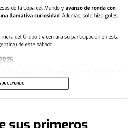
resas de la Copa del Mundo y
avanzó de ronda con
una llamativa curiosidad
. Además, solo hizo goles
rimera del Grupo J y cerrará su participación en esta
gentina) de este sábado.
 2026
medio de un clima de tensión interna,
la selección de
eliminada del Mundial
. El equipo de Marcelo Bielsa
GUE LEYENDO
terse entre los mejores terceros.
to:
Bielsa sacó a Fernando Muslera en el
terminó en el único gol del encuentro.
ne sus primeros