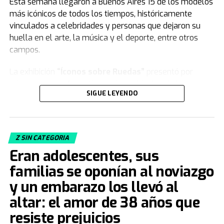
Esta semana llegaron a Buenos Aires 15 de los modelos
más icónicos de todos los tiempos, históricamente
vinculados a celebridades y personas que dejaron su
huella en el arte, la música y el deporte, entre otros
campos.
La exhibición
“Íconos sobre Ruedas”
presentó por
primera vez en Argentina varios vehículos de la
SIGUE LEYENDO
colección de
Jorge Yarur
, creador de la
Fundación
Museo de la Moda
que se encuentra en
Santiago de Chile.
Z SIN CATEGORIA
Acacia Echazarreta
, integrante del Departamento de
Eran adolescentes, sus
Curaduría de la institución, le contó a
TN
de qué trata la
muestra. “Nuestra colección, con sus 19.000 piezas de
familias se oponían al noviazgo
vestuario y accesorios, busca
congelar el tiempo
.
y un embarazo los llevó al
Tratamos de retratar distintos estilos, artes decorativas,
altar: el amor de 38 años que
el aspecto deportivo... de cómo la gente vestía para
jugar fútbol, con camisetas y botines, entre otras
resiste prejuicios