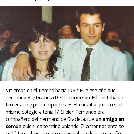
prendas y objetos que se vinculan al deporte. En este
caso, además, tenemos el auto de
Maradona
:
un
Ferrari Testarossa negro
“.
La Ferrari negra de Diego Maradona, por
primera vez en la Argentina
El modelo que protagoniza una de las mejores
anécdotas relacionadas a la vida de Diego estuvo de
visita por primera vez en el país, luego de casi cuatro
décadas de estadía en Europa. Fue el primer obsequio
que recibió “Pelusa” tras conquistar la Copa del Mundo
de
México 1986
, cortesía del por entonces presidente
Viajemos en el tiempo hacia 1987. Fue ese año que
del Napoli, Corrado Ferlaino.
Fernando B. y Graciela D. se conocieron. Ella estaba en
tercer año y por cumplir los 16. Él cursaba quinto en el
El proceso para que las llaves de aquel mítico auto
mismo colegio y tenía 17. Si bien Fernando era
deportivo llegaran a las manos de Maradona fue
compañero del hermano de Graciela, fue
un amigo en
caótico.
Guillermo Coppola
, exmanager del Diez, tuvo
común
quien los terminó uniendo. El amor naciente se
que convencer al mismísimo Enzo Ferrari de pintar de
selló formalmente con un beso el día del cumpleaños