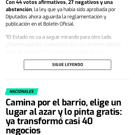
Con 44 votos afirmativos, 27 negativos y una
abstención
, la ley que ya había sido aprobada por
Diputados ahora aguarda la reglamentación y
publicación en el Boletín Oficial.
“El Estado no va a seguir mirando para otro lado.
¿Quieren que los ciudadanos que no cometen delitos
sean de segunda? No importa la edad de los
delincuentes, importa el delito”, comenzó Patricia
SIGUE LEYENDO
Bullrich.
Y agregó: “Este modelo se agotó, nosotros venimos a
plantear algo moral y jurídicamente distinto, una teoría
NACIONALES
que deja de poner en la indefensión total a las familias
Camina por el barrio, elige un
que enterraban a sus hijos. Cuando el delito no tiene
consecuencias, la ley pierde autoridad, y eso es lo que
lugar al azar y lo pinta gratis:
pasaba antes”.
ya transformó casi 40
negocios
“Vinimos a poner orden y no nos da vergüenza. Si