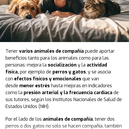
período que abarca edades entre 7 y 16 años
.
Los investigadores crearon una base de datos que
integró encuestas retrospectivas sobre los hábitos
digitales de los participantes y los resultados de las
pruebas estandarizadas INVALSI en
lengua italiana,
matemáticas e inglés
.
Tener
varios animales de compañía
puede aportar
Uno de los puntos de partida del análisis fue
dividir a
beneficios tanto para los animales como para las
los alumnos
según el momento en que abrieron su
personas: mejora la
socialización
y la
actividad
primera cuenta personal en redes sociales. De esa
física,
por ejemplo de
perros
y
gatos
, y se asocia
manera, quedaron definidos
dos grandes grupos
:
con
efectos físicos y emocionales
que van
quienes lo hicieron en sexto, séptimo u octavo grado —
desde
menor estrés
hasta mejoras en indicadores
los llamados
usuarios tempranos
— y quienes
como la
presión arterial y la frecuencia cardíaca
de
esperaron hasta el noveno grado o más, coincidiendo
sus tutores, según los Institutos Nacionales de Salud de
con la edad mínima legal para el acceso autónomo en
Estados Unidos (NIH).
Italia, fijada en 14 años.
Por el lado de los
animales de compañía
, tener dos
El diseño de la investigación excluyó a aquellos que
perros o dos gatos no solo se hacen compañía, también