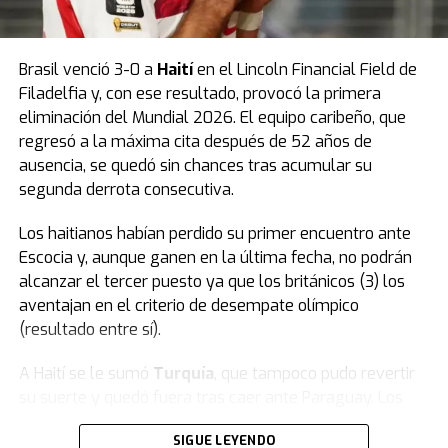
Brasil venció 3-0 a
Haití
en el Lincoln Financial Field de
Filadelfia y, con ese resultado, provocó la primera
eliminación del Mundial 2026. El equipo caribeño, que
regresó a la máxima cita después de 52 años de
ausencia, se quedó sin chances tras acumular su
segunda derrota consecutiva.
Los haitianos habían perdido su primer encuentro ante
Escocia y, aunque ganen en la última fecha, no podrán
alcanzar el tercer puesto ya que los británicos (3) los
aventajan en el criterio de desempate olímpico
(resultado entre sí).
A Haití se le sumó
Turquía
, que tampoco pudo revertir
su suerte y quedó fuera tras caer ante Paraguay. Los
turcos, a pesar de jugar con un hombre más, no
SIGUE LEYENDO
lograron dar vuelta el resultado y firmaron una rápida