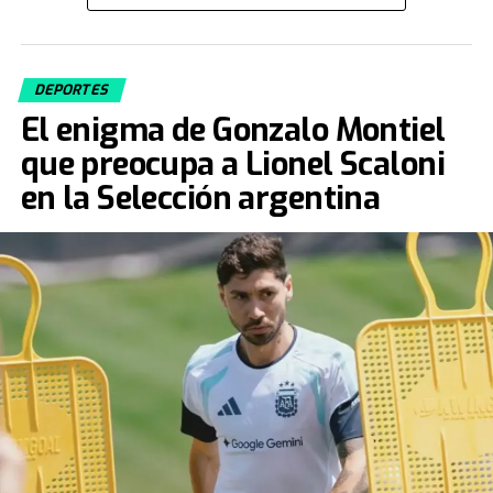
despedida en su tercera participación en la Copa del
Mundo.
DEPORTES
Fuente: TN
El enigma de Gonzalo Montiel
que preocupa a Lionel Scaloni
en la Selección argentina