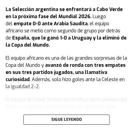
La
Selección argentina
se enfrentará a Cabo Verde
en la próxima fase del Mundial 2026.
Luego
del
empate 0-0 ante Arabia Saudita
, el equipo
africano se metió como segundo de grupo por detrás
de
España, que le ganó 1-0 a Uruguay y la eliminó de
la Copa del Mundo.
El equipo africano es una de las grandes sorpresas de la
Copa del Mundo y
avanzó de ronda con tres empates
en sus tres partidos jugados, una llamativa
curiosidad
. Además, solo hizo goles ante la Celeste en
la igualdad 2-2.
El equipo de Lionel Scaloni se clasificó como primera del
Grupo J y cerrará su participación en esta fase ante
Jordania desde las 23 (hora de la Argentina) de este
SIGUE LEYENDO
sábado.