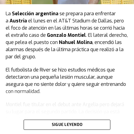
La
Selección argentina
se prepara para enfrentar
a
Austria
el lunes en el AT&T Stadium de Dallas, pero
el foco de atención en las últimas horas se corrió hacia
el extraño caso de
Gonzalo Montiel
. El lateral derecho,
que pelea el puesto con
Nahuel Molina
, encendió las
alarmas después de la última práctica que realizó a la
par del grupo.
El futbolista de River se hizo estudios médicos que
detectaron una pequeña lesión muscular, aunque
asegura que no siente dolor y quiere seguir entrenando
con normalidad.
Montiel fue titular en el debut ante Argelia pero dejará
su lugar para el segundo partido. La decisión ya está
tomada: Molina será su reemplazante en el lateral
SIGUE LEYENDO
derecho frente a Austria. El jugador del Atlético de
Madrid se recuperó de su dolencia como demostró en su