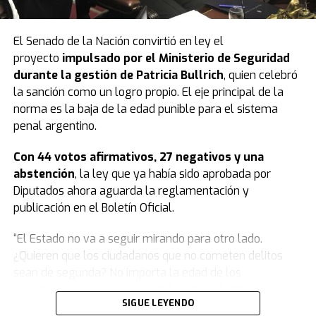
El Senado de la Nación convirtió en ley el
proyecto
impulsado por el Ministerio de Seguridad
durante la gestión de Patricia Bullrich
, quien celebró
la sanción como un logro propio. El eje principal de la
norma es la baja de la edad punible para el sistema
penal argentino.
Con 44 votos afirmativos, 27 negativos y una
abstención
, la ley que ya había sido aprobada por
Diputados ahora aguarda la reglamentación y
publicación en el Boletín Oficial.
“El Estado no va a seguir mirando para otro lado.
¿Quieren que los ciudadanos que no cometen delitos
sean de segunda? No importa la edad de los
delincuentes, importa el delito”, comenzó Patricia
SIGUE LEYENDO
Bullrich.