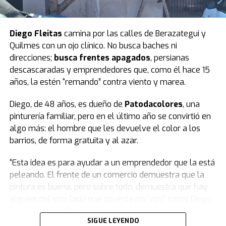
parar a todo el bloque. El peronismo observó y
Villarruel aclaró que ella no podía definir eso.
Finalmente, todos se pusieron de pie y se hizo silencio.
Diego Fleitas
camina por las calles de Berazategui y
Quilmes con un ojo clínico. No busca baches ni
El peronismo se opuso desde el inicio
y, además de
direcciones;
busca frentes apagados
, persianas
advertir que la ley se concentra en lo punitivo y no en la
descascaradas y emprendedores que, como él hace 15
protección de las infancias, remarcó que los fondos
años, la estén “remando” contra viento y marea.
presupuestados resultan insuficientes.
Diego, de 48 años, es dueño de
Patodacolores
, una
Según la norma,
el presupuesto para un sistema que
pinturería familiar, pero en el último año se convirtió en
reduce la edad de 16 a 14 años destina $23.700
algo más: el hombre que les devuelve el color a los
millones a las provincias.
barrios, de forma gratuita y al azar.
Datos del Servicio Penitenciario Federal indican que el
“Esta idea es para ayudar a un emprendedor que la está
costo del metro cuadrado es de 3,2 millones de pesos.
peleando. El frente de un comercio demuestra que la
Con el presupuesto previsto se podrían construir 7.400
pintura es buena, pero sobre todo, demuestra que hay
metros cuadrados. Dividido por los 24 distritos, cada
alguien del otro lado que apuesta por vos”, contó Diego
provincia recibiría 308 metros cuadrados.
en diálogo con
TN
.
SIGUE LEYENDO
Frente a esos números, Jorge Capitanich del PJ señaló: