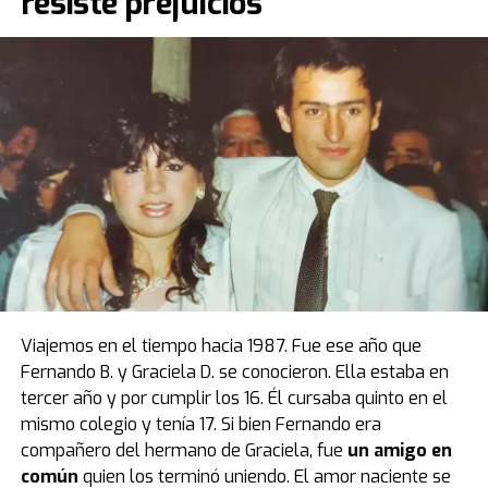
resiste prejuicios
prendas y objetos que se vinculan al deporte. En este
caso, además, tenemos el auto de
Maradona
:
un
Ferrari Testarossa negro
“.
La Ferrari negra de Diego Maradona, por
primera vez en la Argentina
El modelo que protagoniza una de las mejores
anécdotas relacionadas a la vida de Diego estuvo de
visita por primera vez en el país, luego de casi cuatro
décadas de estadía en Europa. Fue el primer obsequio
que recibió “Pelusa” tras conquistar la Copa del Mundo
de
México 1986
, cortesía del por entonces presidente
Viajemos en el tiempo hacia 1987. Fue ese año que
del Napoli, Corrado Ferlaino.
Fernando B. y Graciela D. se conocieron. Ella estaba en
tercer año y por cumplir los 16. Él cursaba quinto en el
El proceso para que las llaves de aquel mítico auto
mismo colegio y tenía 17. Si bien Fernando era
deportivo llegaran a las manos de Maradona fue
compañero del hermano de Graciela, fue
un amigo en
caótico.
Guillermo Coppola
, exmanager del Diez, tuvo
común
quien los terminó uniendo. El amor naciente se