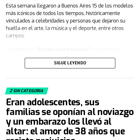
Esta semana llegaron a Buenos Aires 15 de los modelos
más icónicos de todos los tiempos, históricamente
vinculados a celebridades y personas que dejaron su
huella en el arte, la música y el deporte, entre otros
campos.
La exhibición
“Íconos sobre Ruedas”
presentó por
primera vez en Argentina varios vehículos de la
SIGUE LEYENDO
colección de
Jorge Yarur
, creador de la
Fundación
Museo de la Moda
que se encuentra en
Santiago de Chile.
Z SIN CATEGORIA
Acacia Echazarreta
, integrante del Departamento de
Eran adolescentes, sus
Curaduría de la institución, le contó a
TN
de qué trata la
muestra. “Nuestra colección, con sus 19.000 piezas de
familias se oponían al noviazgo
vestuario y accesorios, busca
congelar el tiempo
.
y un embarazo los llevó al
Tratamos de retratar distintos estilos, artes decorativas,
altar: el amor de 38 años que
el aspecto deportivo... de cómo la gente vestía para
jugar fútbol, con camisetas y botines, entre otras