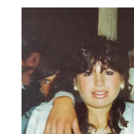
caótico.
Guillermo Coppola
, exmanager del Di
pintar de negro un modelo que solo conocía el 
aeropuerto por un precio mayor al que había pa
Ferlaino con Diego. Algo de esa historia estuv
“Tenemos una gran colección de Maradona porq
ver la evolución de su vestuario desde que tie
llegando hasta cuando le hacen su partido despe
iluminó la camiseta titular del Napoli que usó 
“Traer estos objetos y vehículos fue toda una e
vez que tuvimos que traer vehículos y toda 
unos 11 camiones especializados para estos 15 
tuvimos que esperarlos, bajarlos, recibirlos y 
pabellón".
Luego, explicó el criterio con el que se montó 