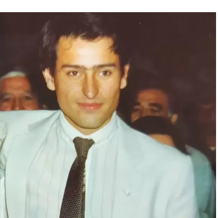
ez, tuvo que convencer al mismísimo Enzo Ferrari de
rojo. Luego, gestionó la venta del coche en un
gado originalmente, con el fin de reconciliar a
o presente en Buenos Aires.
ue obviamente es un gran ícono del fútbol. Se puede
ne un short del Cebollitas, pasando por mítico año 86 y
dida", explica Acacia. Junto a la Ferrari negra se
Diego.
xperiencia”, cuenta la curadora. "
Esta fue una primera
una colección pasando la cordillera
. Se necesitaron
autos. Fue un trabajo bien inusual para el museo:
subirlos a las plataformas para luego ubicarlos en el
el evento al que pueden concurrir los fanáticos hasta el