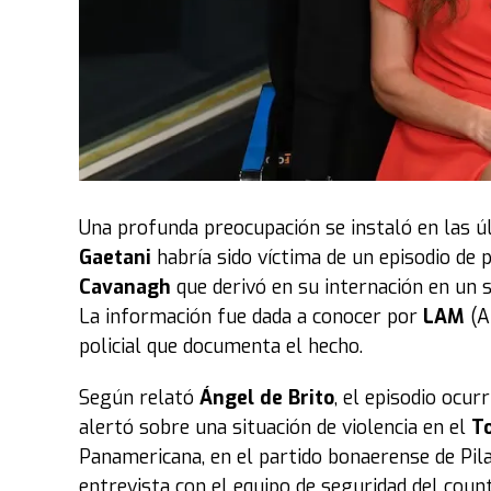
“Sobre todo a nivel integral: profesional y pe
la serie, entonces el peso de llevar la histor
filmar en un mismo día situaciones tan distint
nivel de dificultad
, y no me gusta comparar, p
enfatizó.
Cómo es la segunda temporada de la 
Una profunda preocupación se instaló en las 
A través de seis nuevos episodios, la segund
Gaetani
habría sido víctima de un episodio de 
en la etapa más adulta de la reina de los Paíse
Cavanagh
que derivó en su internación en un san
consolidar su rol dentro de la familia real y t
La información fue dada a conocer por
LAM
(A
policial que documenta el hecho.
“¿Cómo te sentiste con el personaje que es di
Show
, con respecto a los cambios de personali
Según relató
Ángel de Brito
, el episodio ocu
alertó sobre una situación de violencia en el
T
“Hay algo de lo que pasa con Máxima a partir de
Panamericana, en el partido bonaerense de Pilar
estar en ese lugar. No es que todo termina una
entrevista con el equipo de seguridad del cou
de encontrar su lugar,
su voz, lo que se espe