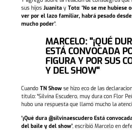
Y agregó sobre la relación de consuegros que 
sus hijos
Juanita
y
Toto
: “
No se me hubiese o
ver por el lazo familiar, habrá pesado desde
mucho poder
”.
MARCELO: "¡QUÉ DU
ESTÁ CONVOCADA P
FIGURA Y POR SUS C
Y DEL SHOW"
Cuando
TN Show
se hizo eco de las declaraci
título: “Silvina Escudero, muy dura con Flor Peña
hubo una respuesta que llamó mucho la atención
“
¡Qué dura @silvinaescudero Está convocada
del baile y del show
”, escribió Marcelo en def