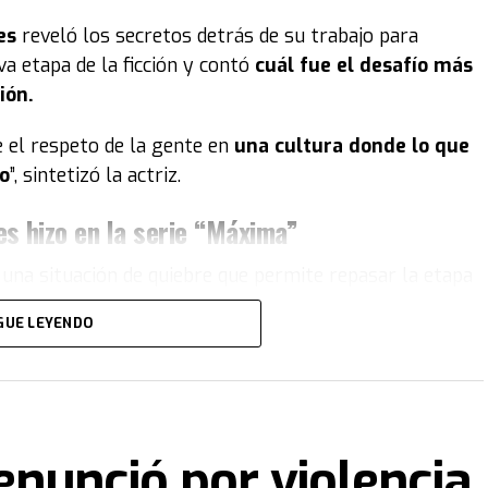
es
reveló los secretos detrás de su trabajo para
a etapa de la ficción y contó
cuál fue el desafío más
ión.
 el respeto de la gente en
una cultura donde lo que
jo
”, sintetizó la actriz.
es hizo en la serie “Máxima”
na situación de quiebre que permite repasar la etapa
ás
instalada dentro de la familia real de Países
GUE LEYENDO
irse de Máxima, sea distinta desde la ficción a lo que
haves
tuvo un
trabajo titánico
para mezclar formas,
nunció por violencia