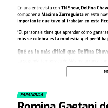
En una entrevista con
TN Show
,
Delfina Chav
componer a
Máxima Zorreguieta
en esta nuev
importante que tuvo al trabajar en esta ficc
“El personaje tiene que aprender cómo ganarse
más se celebra es la modestia y el perfil ba
Qué es lo más difícil que Delfina Chav
La segunda temporada de Máxima arranca con u
de la vida de la protagonista en la que está m
SI
Bajos.
Esto lleva a que, la manera de hablar y de dirig
fue la primera temporada. Por eso,
Delfina C
FARANDULA
perfiles e idiomas.
Romina Gaetani de