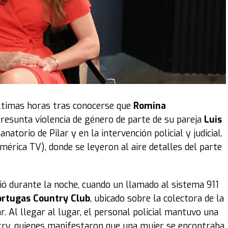
rsonal. Era mucha carga. Mi personaje es el nombre de
ia fue muy fuerte. Fue complicado tener tantas escenas y
as entre sí. Muy complejo.
Cada proyecto tiene su
ero a grandes rasgos sí, fue uno de los más difíciles”,
serie “Máxima”
últimas horas tras conocerse que
Romina
a temporada de Máxima, que emite
HBO Max
, se instala
presunta violencia de género de parte de su pareja
Luis
s Bajos. Es el momento en el que ella intenta
atorio de Pilar y en la intervención policial y judicial.
iene que dejar de lado algunos deseos personales.
mérica TV), donde se leyeron al aire detalles del parte
ferente al de la primera temporada?“, preguntó
TN
dad de su composición para la ficción.
rrió durante la noche, cuando un llamado al sistema 911
ortugas Country Club
, ubicado sobre la colectora de la
 que entra a la familia real y lo que significa después
. Al llegar al lugar, el personal policial mantuvo una
 vez que ella es parte,
sino que empieza la búsqueda
ntry, quienes manifestaron que una mujer se encontraba
ra de ella y también lo que ella pretende de este nuevo