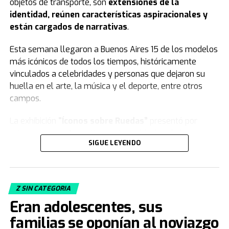
objetos de transporte, son
extensiones de la
identidad, reúnen características aspiracionales y
están cargados de narrativas
.
Esta semana llegaron a Buenos Aires 15 de los modelos
más icónicos de todos los tiempos, históricamente
vinculados a celebridades y personas que dejaron su
huella en el arte, la música y el deporte, entre otros
campos.
La exhibición
“Íconos sobre Ruedas”
presentó por
primera vez en Argentina varios vehículos de la
SIGUE LEYENDO
colección de
Jorge Yarur
, creador de la
Fundación
Museo de la Moda
que se encuentra en
Santiago de Chile.
Z SIN CATEGORIA
Acacia Echazarreta
, integrante del Departamento de
Eran adolescentes, sus
Curaduría de la institución, le contó a
TN
de qué trata la
muestra. “Nuestra colección, con sus 19.000 piezas de
familias se oponían al noviazgo