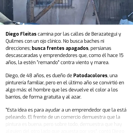
Luego pidió un minuto de silencio por las víctimas e hizo
parar a todo el bloque. El peronismo observó y
Villarruel aclaró que ella no podía definir eso.
Finalmente, todos se pusieron de pie y se hizo silencio.
Diego Fleitas
camina por las calles de Berazategui y
Quilmes con un ojo clínico. No busca baches ni
El peronismo se opuso desde el inicio
y, además de
direcciones;
busca frentes apagados
, persianas
advertir que la ley se concentra en lo punitivo y no en la
descascaradas y emprendedores que, como él hace 15
protección de las infancias, remarcó que los fondos
años, la estén “remando” contra viento y marea.
presupuestados resultan insuficientes.
Diego, de 48 años, es dueño de
Patodacolores
, una
Según la norma,
el presupuesto para un sistema que
pinturería familiar, pero en el último año se convirtió en
reduce la edad de 16 a 14 años destina $23.700
algo más: el hombre que les devuelve el color a los
millones a las provincias.
barrios, de forma gratuita y al azar.
Datos del Servicio Penitenciario Federal indican que el
“Esta idea es para ayudar a un emprendedor que la está
costo del metro cuadrado es de 3,2 millones de pesos.
peleando. El frente de un comercio demuestra que la
Con el presupuesto previsto se podrían construir 7.400
pintura es buena, pero sobre todo, demuestra que hay
metros cuadrados. Dividido por los 24 distritos, cada
alguien del otro lado que apuesta por vos”, contó Diego