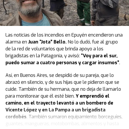
de 2024, aunque los videos empezaron a viralizarse
estaba molesto porque había acordado con los
recién en 2025. “La idea fue mía, pero mi esposa me
libertarios no habilitar la presencia de familiares en las
sigue a todo lo que digo, pobre”, bromeó Diego. El
gradas. Sin embargo, el oficialismo permitió el ingreso
concepto es simple pero potente:
detectar un local
de varios que se ubicaron en los palcos del primer piso.
que necesite un cambio de imagen, presentarse con
Las noticias de los incendios en Epuyén encendieron una
una carta y ofrecer la transformación total
.
“Somos legisladores, no estamos para responder el
alarma en
Juan “Jota” Bello.
No lo dudó, fue al grupo
enojo, estamos para dictar leyes que hagan la vida
de la red de voluntarios que brinda apoyo a los
Sin embargo, el camino de la solidaridad tiene
mejor y construyan una sociedad mejor. Debemos
brigadistas en la Patagonia, y avisó:
“Voy para el sur,
obstáculos. “Muchas veces nos rebotaron por
actuar con racionalidad y humanidad. Esta ley no es la
puedo sumar a cuatro personas y cargar insumos”
.
desconfianza. También hay mucho ‘odio’ en redes
solución de nada”, sostuvo Corpacci.
porque llama la atención que alguien haga esto gratis”,
Así, en Buenos Aires, se despidió de su pareja, que lo
explicó. Pero cuando el “sí” llega,
la magia ocurre en
Gerardo Zamora, de Santiago del Estero, recorrió
abrazó en silencio, y de sus hijas que le pidieron que se
tiempo récord:
“Si lo podemos hacer en seis o siete
diferentes artículos para argumentar la
cuide. También de su hermana, que no deja de llamarlo
horas, lo hacemos. Me encanta el factor sorpresa”.
inconstitucionalidad de la norma. El ex gobernador
para monitorear que él esté bien.
Y emprendió el
advirtió que el proyecto generará “litigiosidad”. “En
camino, en el trayecto levantó a un bombero de
“No pinto beige, la onda es que se vea”
defensa del federalismo, mi voto y el de mi bloque es
Vicente López y en La Pampa a un brigadista
negativo”.
cordobés
. También sumaron equipamiento: borceguíes,
Diego no se limita a cubrir manchas: busca impacto. Sus
guantes, mangueras, motobombas, alimentos y hasta
diseños suelen incluir colores vibrantes e incluso luces
El cierre del kirchnerismo estuvo a cargo del senador