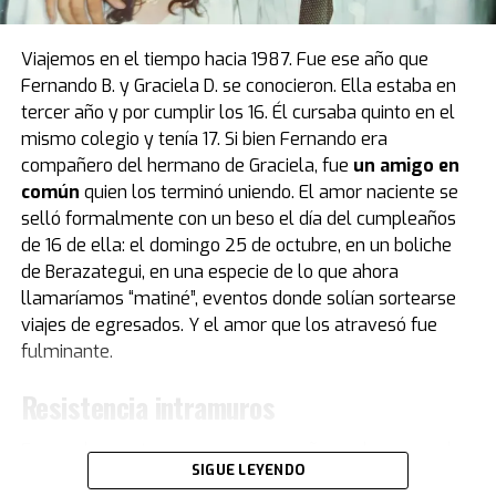
que recibió “Pelusa” tras conquistar la Copa del Mundo
de
México 1986
, cortesía del por entonces presidente
Viajemos en el tiempo hacia 1987. Fue ese año que
del Napoli, Corrado Ferlaino.
Fernando B. y Graciela D. se conocieron. Ella estaba en
tercer año y por cumplir los 16. Él cursaba quinto en el
El proceso para que las llaves de aquel mítico auto
mismo colegio y tenía 17. Si bien Fernando era
deportivo llegaran a las manos de Maradona fue
compañero del hermano de Graciela, fue
un amigo en
caótico.
Guillermo Coppola
, exmanager del Diez, tuvo
común
quien los terminó uniendo. El amor naciente se
que convencer al mismísimo Enzo Ferrari de pintar de
selló formalmente con un beso el día del cumpleaños
negro un modelo que solo conocía el rojo. Luego,
de 16 de ella: el domingo 25 de octubre, en un boliche
gestionó la venta del coche en un aeropuerto por un
de Berazategui, en una especie de lo que ahora
precio mayor al que había pagado originalmente, con el
llamaríamos “matiné”, eventos donde solían sortearse
fin de reconciliar a Ferlaino con Diego. Algo de esa
viajes de egresados. Y el amor que los atravesó fue
historia estuvo presente en Buenos Aires.
fulminante.
“Tenemos una gran colección de Maradona porque
Resistencia intramuros
obviamente es un gran ícono del fútbol. Se puede ver la
evolución de su vestuario desde que tiene un short del
Fernando cuenta que con su compañero y hermano de
Cebollitas, pasando por mítico año 86 y llegando hasta
SIGUE LEYENDO
Graciela eran “como el agua y el aceite. Te hago una
cuando le hacen su partido despedida", explica Acacia.