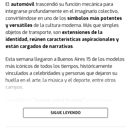
El
automóvil
trascendió su función mecánica para
integrarse profundamente en el imaginario colectivo,
convirtiéndose en uno de los
símbolos más potentes
y versátiles
de la cultura moderna. Más que simples
objetos de transporte, son
extensiones de la
identidad, reúnen características aspiracionales y
están cargados de narrativas
.
Esta semana llegaron a Buenos Aires 15 de los modelos
más icónicos de todos los tiempos, históricamente
vinculados a celebridades y personas que dejaron su
huella en el arte, la música y el deporte, entre otros
campos.
La exhibición
“Íconos sobre Ruedas”
presentó por
primera vez en Argentina varios vehículos de la
SIGUE LEYENDO
colección de
Jorge Yarur
, creador de la
Fundación
Museo de la Moda
que se encuentra en
Santiago de Chile.