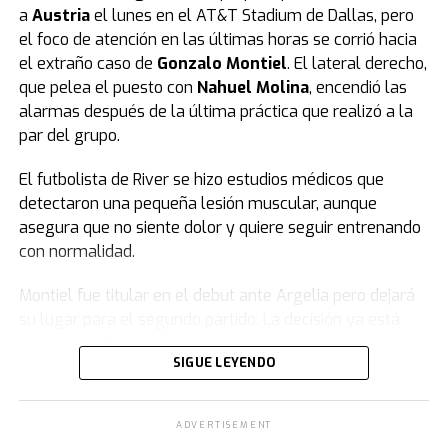
a
Austria
el lunes en el AT&T Stadium de Dallas, pero
el foco de atención en las últimas horas se corrió hacia
el extraño caso de
Gonzalo Montiel
. El lateral derecho,
que pelea el puesto con
Nahuel Molina
, encendió las
alarmas después de la última práctica que realizó a la
par del grupo.
El futbolista de River se hizo estudios médicos que
detectaron una pequeña lesión muscular, aunque
asegura que no siente dolor y quiere seguir entrenando
con normalidad.
Montiel fue titular en el debut ante Argelia pero dejará
su lugar para el segundo partido. La decisión ya está
tomada: Molina será su reemplazante en el lateral
SIGUE LEYENDO
derecho frente a Austria. El jugador del Atlético de
Madrid se recuperó de su dolencia como demostró en su
ingreso por Cachete en el segundo tiempo del juego
ADVERTISEMENT
ante los argelinos.