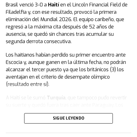
Brasil venció 3-0 a
Haití
en el Lincoln Financial Field de
Filadelfia y, con ese resultado, provocó la primera
eliminación del Mundial 2026. El equipo caribeño, que
regresó a la máxima cita después de 52 años de
ausencia, se quedó sin chances tras acumular su
segunda derrota consecutiva.
Los haitianos habían perdido su primer encuentro ante
Escocia y, aunque ganen en la última fecha, no podrán
alcanzar el tercer puesto ya que los británicos (3) los
aventajan en el criterio de desempate olímpico
(resultado entre sí).
A Haití se le sumó
Turquía
, que tampoco pudo revertir
su suerte y quedó fuera tras caer ante Paraguay. Los
turcos, a pesar de jugar con un hombre más, no
SIGUE LEYENDO
lograron dar vuelta el resultado y firmaron una rápida
despedida en su tercera participación en la Copa del
Mundo.