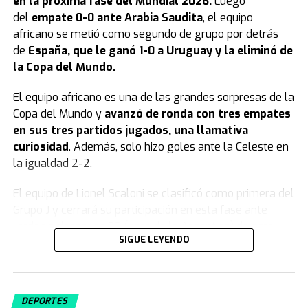
en la próxima fase del Mundial 2026.
Luego
del
empate 0-0 ante Arabia Saudita
, el equipo
africano se metió como segundo de grupo por detrás
de
España, que le ganó 1-0 a Uruguay y la eliminó de
la Copa del Mundo.
El equipo africano es una de las grandes sorpresas de la
Copa del Mundo y
avanzó de ronda con tres empates
en sus tres partidos jugados, una llamativa
curiosidad
. Además, solo hizo goles ante la Celeste en
la igualdad 2-2.
El equipo de Lionel Scaloni se clasificó como primera del
Grupo J y cerrará su participación en esta fase ante
Jordania desde las 23 (hora de la Argentina) de este
SIGUE LEYENDO
sábado.
Uruguay quedó eliminado del Mundial
2026
DEPORTES