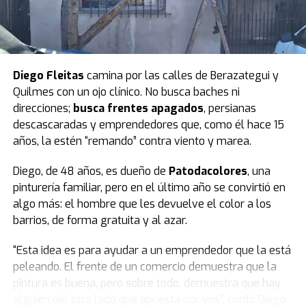
Luego pidió un minuto de silencio por las víctimas e hizo
parar a todo el bloque. El peronismo observó y
Villarruel aclaró que ella no podía definir eso.
Finalmente, todos se pusieron de pie y se hizo silencio.
Diego Fleitas
camina por las calles de Berazategui y
Quilmes con un ojo clínico. No busca baches ni
El peronismo se opuso desde el inicio
y, además de
direcciones;
busca frentes apagados
, persianas
advertir que la ley se concentra en lo punitivo y no en la
descascaradas y emprendedores que, como él hace 15
protección de las infancias, remarcó que los fondos
años, la estén “remando” contra viento y marea.
presupuestados resultan insuficientes.
Diego, de 48 años, es dueño de
Patodacolores
, una
Según la norma,
el presupuesto para un sistema que
pinturería familiar, pero en el último año se convirtió en
reduce la edad de 16 a 14 años destina $23.700
algo más: el hombre que les devuelve el color a los
millones a las provincias.
barrios, de forma gratuita y al azar.
Datos del Servicio Penitenciario Federal indican que el
“Esta idea es para ayudar a un emprendedor que la está
costo del metro cuadrado es de 3,2 millones de pesos.
peleando. El frente de un comercio demuestra que la
Con el presupuesto previsto se podrían construir 7.400
pintura es buena, pero sobre todo, demuestra que hay
metros cuadrados. Dividido por los 24 distritos, cada
alguien del otro lado que apuesta por vos”, contó Diego
provincia recibiría 308 metros cuadrados.