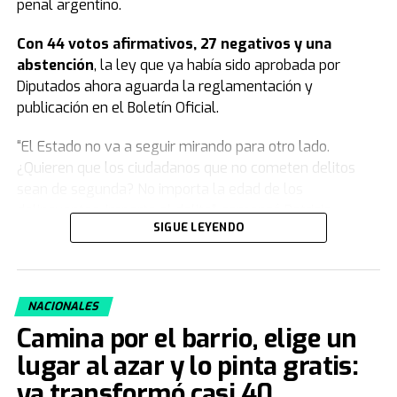
penal argentino.
Con 44 votos afirmativos, 27 negativos y una
abstención
, la ley que ya había sido aprobada por
Diputados ahora aguarda la reglamentación y
publicación en el Boletín Oficial.
“El Estado no va a seguir mirando para otro lado.
¿Quieren que los ciudadanos que no cometen delitos
sean de segunda? No importa la edad de los
delincuentes, importa el delito”, comenzó Patricia
SIGUE LEYENDO
Bullrich.
Y agregó: “Este modelo se agotó, nosotros venimos a
plantear algo moral y jurídicamente distinto, una teoría
NACIONALES
que deja de poner en la indefensión total a las familias
Camina por el barrio, elige un
que enterraban a sus hijos. Cuando el delito no tiene
consecuencias, la ley pierde autoridad, y eso es lo que
lugar al azar y lo pinta gratis:
pasaba antes”.
ya transformó casi 40