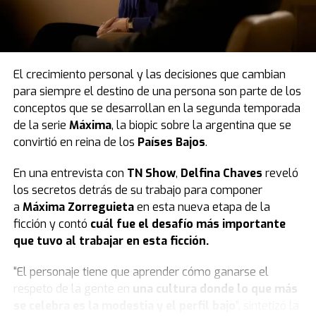
El crecimiento personal y las decisiones que cambian
para siempre el destino de una persona son parte de los
conceptos que se desarrollan en la segunda temporada
de la serie
Máxima
, la biopic sobre la argentina que se
convirtió en reina de los
Países Bajos
.
En una entrevista con
TN Show
,
Delfina Chaves
reveló
los secretos detrás de su trabajo para componer
a
Máxima Zorreguieta
en esta nueva etapa de la
ficción y contó
cuál fue el desafío más importante
que tuvo al trabajar en esta ficción.
“El personaje tiene que aprender cómo ganarse el
respeto de la gente en
una cultura donde lo que más
se celebra es la modestia y el perfil bajo
”, sintetizó la