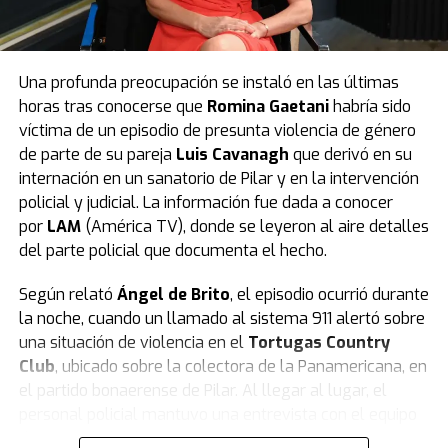
temporada me sentí más cómoda. En la primera estaba
todavía encontrando mi lugar con el idioma.
No lo
hablo fantástico y no me siento tan cómoda
, pero en
Una profunda preocupación se instaló en las últimas
la segunda me sentí más dueña de mis palabras”,
horas tras conocerse que
Romina Gaetani
habría sido
comentó.
víctima de un episodio de presunta violencia de género
Con respecto al idioma que se habla en Países Bajos,
de parte de su pareja
Luis Cavanagh
que derivó en su
Chaves comentó que fue totalmente diferente para ella
internación en un sanatorio de Pilar y en la intervención
porque no conocía una sola palabra. “El neerlandés fue
policial y judicial. La información fue dada a conocer
distinto, porque aprender algo por fonética es muy
por
LAM
(América TV), donde se leyeron al aire detalles
difícil. Nunca lo había hecho.
Tenés que repetir
del parte policial que documenta el hecho.
siempre: es un músculo que solo se usa para eso”
,
Según relató
Ángel de Brito
, el episodio ocurrió durante
remarcó.
la noche, cuando un llamado al sistema 911 alertó sobre
“¿Cuánto tiempo estuviste para aprenderte las frases?“,
una situación de violencia en el
Tortugas Country
buscó saber este medio. ”Llegaba muy afilada al set,
Club
, ubicado sobre la colectora de la Panamericana, en
porque le tengo mucho respeto al equipo técnico, pero
el partido bonaerense de Pilar. Al llegar al lugar, el
el aprendizaje llevó tiempo:
unos seis meses
, por
personal policial mantuvo una entrevista con el equipo
ejemplo. No era una sola frase, eran muchas, y las iba
de seguridad del country, quienes manifestaron que una