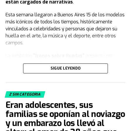
están cargados de narrativas
.
Esta semana llegaron a Buenos Aires 15 de los modelos
más icónicos de todos los tiempos, históricamente
vinculados a celebridades y personas que dejaron su
huella en el arte, la música y el deporte, entre otros
campos.
La exhibición
“Íconos sobre Ruedas”
presentó por
primera vez en Argentina varios vehículos de la
SIGUE LEYENDO
colección de
Jorge Yarur
, creador de la
Fundación
Museo de la Moda
que se encuentra en
Santiago de Chile.
Z SIN CATEGORIA
Acacia Echazarreta
, integrante del Departamento de
Eran adolescentes, sus
Curaduría de la institución, le contó a
TN
de qué trata la
muestra. “Nuestra colección, con sus 19.000 piezas de
familias se oponían al noviazgo
vestuario y accesorios, busca
congelar el tiempo
.
y un embarazo los llevó al
Tratamos de retratar distintos estilos, artes decorativas,