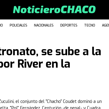
IO
POLICIALES
NACIONALES
DEPORTES
TECNO
AGE
ronato, se sube a la
or River en la
uculini, el conjunto del "Chacho" Coudet dominó a un
elta. "Pol" Fernández, Centurión -de penal- y Cuadra