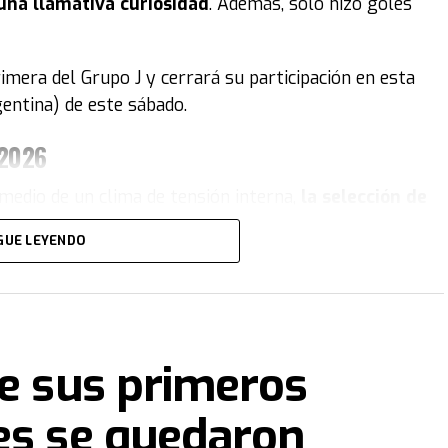
una llamativa curiosidad
. Además, solo hizo goles
rimera del Grupo J y cerrará su participación en esta
gentina) de este sábado.
 2026
medio de un clima de tensión interna,
la selección de
eliminada del Mundial
. El equipo de Marcelo Bielsa
GUE LEYENDO
terse entre los mejores terceros.
to:
Bielsa sacó a Fernando Muslera en el
terminó en el único gol del encuentro.
ne sus primeros
es se quedaron