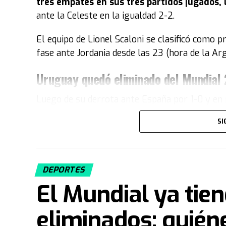
tres empates en sus tres partidos jugados, 
ante la Celeste en la igualdad 2-2.
El equipo de Lionel Scaloni se clasificó como p
fase ante Jordania desde las 23 (hora de la Ar
Uruguay quedó eliminado del Mundial
Luego de su derrota ante España por 1-0 y en 
Uruguay quedó como tercera de su grupo y 
SI
sumó solo dos puntos y no le alcanzó para me
Durante el partido ocurrió un momento insóli
entretiempo luego de un grosero error que 
DEPORTES
El Mundial ya tie
Fuente: TN
eliminados: quién