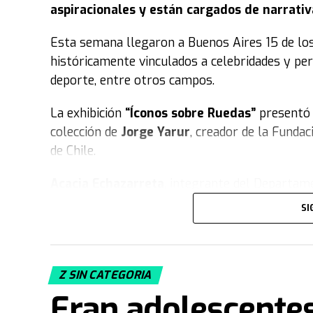
aspiracionales y están cargados de narrativ
Esta semana llegaron a Buenos Aires 15 de lo
históricamente vinculados a celebridades y per
deporte, entre otros campos.
La exhibición
“Íconos sobre Ruedas”
presentó 
colección de
Jorge Yarur
, creador de la Funda
de Chile.
Acacia Echazarreta
, integrante del Departame
trata la muestra. “Nuestra colección, con sus 
SI
el tiempo
. Tratamos de retratar distintos esti
la gente vestía para jugar fútbol, con camiset
vinculan al deporte. En este caso, además, te
Z SIN CATEGORIA
negro
“.
Eran adolescentes