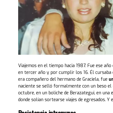
“Traer estos objetos y vehículos fue toda una e
vez que tuvimos que traer vehículos y toda 
unos 11 camiones especializados para estos 15 
tuvimos que esperarlos, bajarlos, recibirlos y 
pabellón".
Luego, explicó el criterio con el que se montó 
2 de octubre en Costa Salguero. “La idea de la e
Ruedas’
. Por lo tanto, se eligieron vehículos
Maradona es muy simbólico
. Otros que le gu
Viajemos en el tiempo hacia 1987. Fue ese año 
personaje, como
Marilyn Monroe"
.
en tercer año y por cumplir los 16. Él cursaba 
era compañero del hermano de Graciela, fue
un
Entre los coches exhibidos también estuvo el
naciente se selló formalmente con un beso el 
película
Volver al Futuro
. El modelo fue abier
octubre, en un boliche de Berazategui, en una 
tablero que permanece impoluto y colorido.
donde solían sortearse viajes de egresados. Y 
“El fuerte de la colección del museo son los a
Resistencia intramuros
personalidades de ese tipo y autos icónicos del