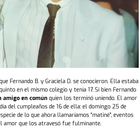
xperiencia”, cuenta la curadora. "
Esta fue una primera
una colección pasando la cordillera
. Se necesitaron
autos. Fue un trabajo bien inusual para el museo:
subirlos a las plataformas para luego ubicarlos en el
el evento al que pueden concurrir los fanáticos hasta el
xposición, como decía el título, fue '
Íconos sobre
 emblemáticos. Obviamente, para la Argentina,
este de
stan mucho al coleccionista son por la época o por el
que Fernando B. y Graciela D. se conocieron. Ella estaba
quinto en el mismo colegio y tenía 17. Si bien Fernando
 amigo en común
quien los terminó uniendo. El amor
 legendario
DeLorean
que se utilizó en la célebre
día del cumpleaños de 16 de ella: el domingo 25 de
to para el público, mostrando los detalles de un
especie de lo que ahora llamaríamos “matiné”, eventos
el amor que los atravesó fue fulminante.
ños 60 y los años 80, por lo que también hay
 cine, como el
DeLorean
, que es muy representativo de