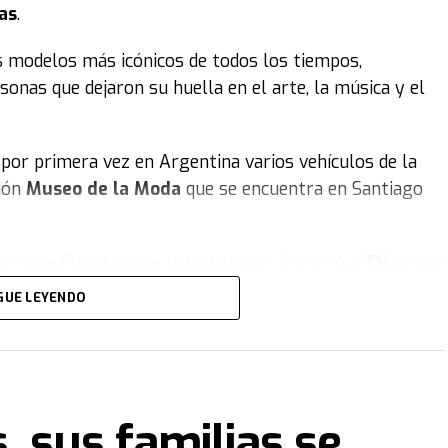
as
.
s modelos más icónicos de todos los tiempos,
sonas que dejaron su huella en el arte, la música y el
por primera vez en Argentina varios vehículos de la
ción
Museo de la Moda
que se encuentra en Santiago
nto de Curaduría de la institución, le contó a
TN
de qué
19.000 piezas de vestuario y accesorios, busca
congelar
GUE LEYENDO
los, artes decorativas, el aspecto deportivo... de cómo
as y botines, entre otras prendas y objetos que se
nemos el auto de
Maradona
:
un Ferrari Testarossa
, sus familias se