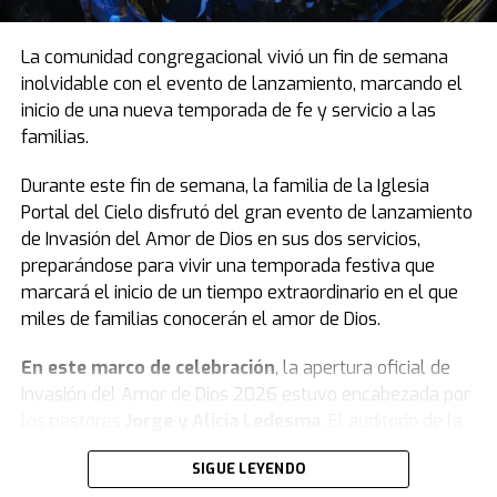
La comunidad congregacional vivió un fin de semana
inolvidable con el evento de lanzamiento, marcando el
inicio de una nueva temporada de fe y servicio a las
familias.
Durante este fin de semana, la familia de la Iglesia
Portal del Cielo disfrutó del gran evento de lanzamiento
de Invasión del Amor de Dios en sus dos servicios,
preparándose para vivir una temporada festiva que
marcará el inicio de un tiempo extraordinario en el que
miles de familias conocerán el amor de Dios.
En este marco de celebración
, la apertura oficial de
Invasión del Amor de Dios 2026 estuvo encabezada por
los pastores
Jorge y Alicia Ledesma
. El auditorio de la
congregación se vistió de un colorido extraordinario con
SIGUE LEYENDO
remeras, globos, banderas, gorras y vinchas