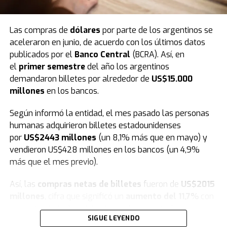
Las compras de
dólares
por parte de los argentinos se
aceleraron en junio, de acuerdo con los últimos datos
publicados por el
Banco Central
(BCRA). Así, en
En este sentido
, tras el evento de este fin de semana,
el
primer semestre
del año los argentinos
en los próximos días las calles de la ciudad se vestirán
demandaron billetes por alrededor de
US$15.000
de fiesta e ilusión. Bajo la consigna de llevar respuestas
millones
en los bancos.
y contención espiritual a cada hogar, los miembros de la
congregación junto a más de 6.000 iglesias saldrán por
Según informó la entidad, el mes pasado las personas
las ciudades en una gran peregrinación para anunciar
humanas adquirieron billetes estadounidenses
oficialmente el inicio de esta nueva edición.
por
US$2443 millones
(un 8,1% más que en mayo) y
vendieron US$428 millones en los bancos (un 4,9%
más que el mes previo).
Así, las
compras netas de billetes
fueron de
US$2015
millones
, cifra que significó un
aumento del 11,7%
con
respecto al nivel registrado en el mes anterior.
SIGUE LEYENDO