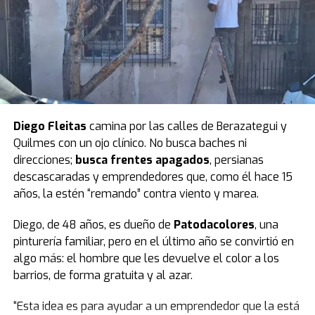
contra los kirchneristas de batallón militante.
Estamos cambiando la historia de la Argentina”
,
cerró la senadora.
Luego pidió un minuto de silencio por las víctimas e hizo
parar a todo el bloque. El peronismo observó y
Villarruel aclaró que ella no podía definir eso.
Finalmente, todos se pusieron de pie y se hizo silencio.
Diego Fleitas
camina por las calles de Berazategui y
Quilmes con un ojo clínico. No busca baches ni
El peronismo se opuso desde el inicio
y, además de
direcciones;
busca frentes apagados
, persianas
advertir que la ley se concentra en lo punitivo y no en la
descascaradas y emprendedores que, como él hace 15
protección de las infancias, remarcó que los fondos
años, la estén “remando” contra viento y marea.
presupuestados resultan insuficientes.
Diego, de 48 años, es dueño de
Patodacolores
, una
Según la norma,
el presupuesto para un sistema que
pinturería familiar, pero en el último año se convirtió en
reduce la edad de 16 a 14 años destina $23.700
algo más: el hombre que les devuelve el color a los
millones a las provincias.
barrios, de forma gratuita y al azar.
Datos del Servicio Penitenciario Federal indican que el
“Esta idea es para ayudar a un emprendedor que la está
costo del metro cuadrado es de 3,2 millones de pesos.