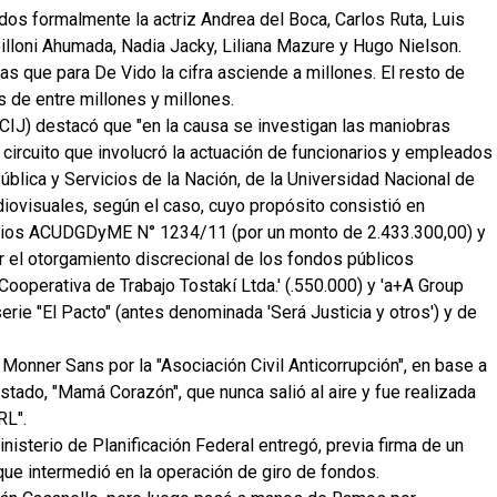
dos formalmente la actriz Andrea del Boca, Carlos Ruta, Luis
Billoni Ahumada, Nadia Jacky, Liliana Mazure y Hugo Nielson.
 que para De Vido la cifra asciende a millones. El resto de
 de entre millones y millones.
 (CIJ) destacó que "en la causa se investigan las maniobras
circuito que involucró la actuación de funcionarios y empleados
Pública y Servicios de la Nación, de la Universidad Nacional de
udiovisuales, según el caso, cuyo propósito consistió en
nvenios ACUDGDyME N° 1234/11 (por un monto de 2.433.300,00) y
r el otorgamiento discrecional de los fondos públicos
Cooperativa de Trabajo Tostakí Ltda.' (.550.000) y 'a+A Group
iserie "El Pacto" (antes denominada 'Será Justicia y otros') y de
Monner Sans por la "Asociación Civil Anticorrupción", en base a
stado, "Mamá Corazón", que nunca salió al aire y fue realizada
RL".
nisterio de Planificación Federal entregó, previa firma de un
ue intermedió en la operación de giro de fondos.