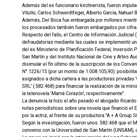
Además del ex funcionario kirchnerista, fueron imputa
Vitullo, Carlos Schwerdtfeger, Alberto García, Nahuel 
Además, Del Boca fue embargada por millones mientras
los procesados también fueron embargados por cifras
Respecto del fallo, el Centro de Información Judicial
defraudatorias mediante las cuales se implementó un 
del ex Ministerio de Planificación Federal, Inversión 
San Martín y del Instituto Nacional de Cine y Artes A
disimular el fin último de la suscripción de los Co
N° 1226/15 (por un monto de 1.008.105,90): posibilita
asignados a dicha cartera a las productoras privadas '
SRL' (.582.468) para financiar la realización de la min
la telenovela 'Mamá Corazón', respectivamente".
La denuncia la hizo el año pasado el abogado Ricardo 
notas periodísticas sobre una novela que financió el E
por la actriz, al frente de su productora "A + A Group S
Según la investigación, fueron unos .582.468 que el Mi
convenio con la Universidad de San Martín (UNSAM), q