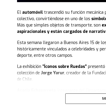
El
automóvil
trascendió su función mecánica 
colectivo, convirtiéndose en uno de los
símbol
Más que simples objetos de transporte, son
ex
aspiracionales y están cargados de narrativ
Esta semana llegaron a Buenos Aires 15 de lo
históricamente vinculados a celebridades y per
deporte, entre otros campos.
La exhibición
“Íconos sobre Ruedas”
presentó 
colección de
Jorge Yarur
, creador de la Funda
de Chile.
Acacia Echazarreta
, integrante del Departame
trata la muestra. “Nuestra colección, con sus 
SI
el tiempo
. Tratamos de retratar distintos esti