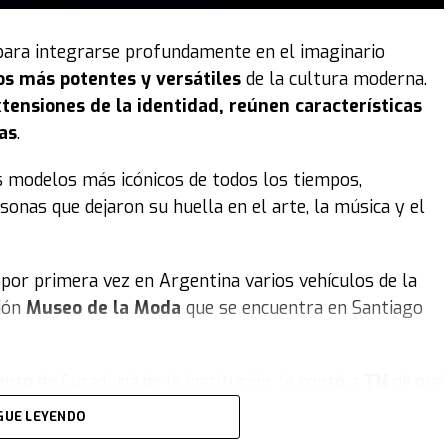
para integrarse profundamente en el imaginario
os más potentes y versátiles
de la cultura moderna.
tensiones de la identidad, reúnen características
as
.
s modelos más icónicos de todos los tiempos,
sonas que dejaron su huella en el arte, la música y el
por primera vez en Argentina varios vehículos de la
ción
Museo de la Moda
que se encuentra en Santiago
nto de Curaduría de la institución, le contó a
TN
de qué
19.000 piezas de vestuario y accesorios, busca
congelar
GUE LEYENDO
los, artes decorativas, el aspecto deportivo... de cómo