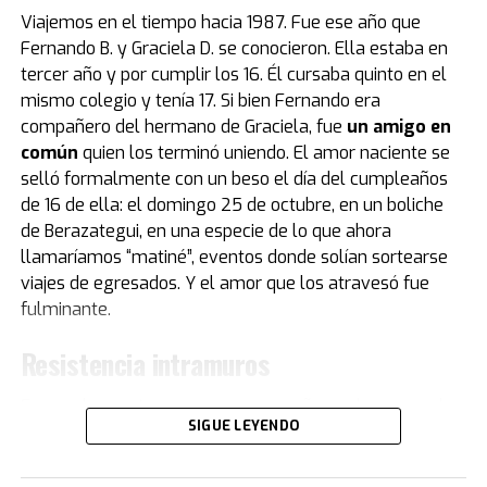
de
México 1986
, cortesía del por entonces presidente
Viajemos en el tiempo hacia 1987. Fue ese año que
del Napoli, Corrado Ferlaino.
Fernando B. y Graciela D. se conocieron. Ella estaba en
tercer año y por cumplir los 16. Él cursaba quinto en el
El proceso para que las llaves de aquel mítico auto
mismo colegio y tenía 17. Si bien Fernando era
deportivo llegaran a las manos de Maradona fue
compañero del hermano de Graciela, fue
un amigo en
caótico.
Guillermo Coppola
, exmanager del Diez, tuvo
común
quien los terminó uniendo. El amor naciente se
que convencer al mismísimo Enzo Ferrari de pintar de
selló formalmente con un beso el día del cumpleaños
negro un modelo que solo conocía el rojo. Luego,
de 16 de ella: el domingo 25 de octubre, en un boliche
gestionó la venta del coche en un aeropuerto por un
de Berazategui, en una especie de lo que ahora
precio mayor al que había pagado originalmente, con el
llamaríamos “matiné”, eventos donde solían sortearse
fin de reconciliar a Ferlaino con Diego. Algo de esa
viajes de egresados. Y el amor que los atravesó fue
historia estuvo presente en Buenos Aires.
fulminante.
“Tenemos una gran colección de Maradona porque
Resistencia intramuros
obviamente es un gran ícono del fútbol. Se puede ver la
evolución de su vestuario desde que tiene un short del
Fernando cuenta que con su compañero y hermano de
Cebollitas, pasando por mítico año 86 y llegando hasta
SIGUE LEYENDO
Graciela eran “como el agua y el aceite. Te hago una
cuando le hacen su partido despedida", explica Acacia.
metáfora musical… él era Rolling Stones y yo era
Junto a la Ferrari negra se iluminó la camiseta titular
Beatle, ¡muy distintos”!. Pero no solo el hermano era