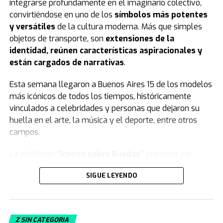
integrarse profundamente en el imaginario colectivo,
convirtiéndose en uno de los
símbolos más potentes
y versátiles
de la cultura moderna. Más que simples
objetos de transporte, son
extensiones de la
identidad, reúnen características aspiracionales y
están cargados de narrativas
.
Esta semana llegaron a Buenos Aires 15 de los modelos
más icónicos de todos los tiempos, históricamente
vinculados a celebridades y personas que dejaron su
huella en el arte, la música y el deporte, entre otros
campos.
La exhibición
“Íconos sobre Ruedas”
presentó por
primera vez en Argentina varios vehículos de la
SIGUE LEYENDO
colección de
Jorge Yarur
, creador de la
Fundación
Museo de la Moda
que se encuentra en
Santiago de Chile.
Z SIN CATEGORIA