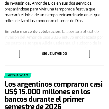
de Invasión del Amor de Dios en sus dos servicios,
preparándose para vivir una temporada festiva que
marcará el inicio de un tiempo extraordinario en el que
miles de familias conocerán el amor de Dios.
En este marco de celebración
, la apertura oficial de
Invasión del Amor de Dios 2026 estuvo encabezada por
los pastores
Jorge y Alicia Ledesma
. El auditorio de la
congregación se vistió de un colorido extraordinario con
SIGUE LEYENDO
remeras, globos, banderas, gorras y vinchas
representativas del movimiento, celebrando con gozo lo
que está por venir.
ACTUALIDAD
Asimismo
, con un ambiente festivo y alegre, los
Los argentinos compraron casi
miembros acompañaron cada momento de esta jornada
especial. Durante el evento, el público disfrutó de una
US$ 15.000 millones en los
emotiva obra de teatro sobre la importancia de Invasión
bancos durante el primer
en la vida de las personas, acompañada por carteles
semestre de 2026
coloridos, distintos muñecos gigantes caracterizados