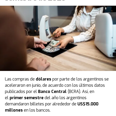
con gorra y remera del movimiento, y el equipo de
danza de la Iglesia, cuyos vestuarios representaban a
los países donde se realiza el proyecto.
Para culminar
la fiesta
, la presentación cerró con un enérgico
videoclip con la temática de largada de Fórmula 1,
simbolizando el gran arranque de esta temporada.
Las compras de
dólares
por parte de los argentinos se
aceleraron en junio, de acuerdo con los últimos datos
publicados por el
Banco Central
(BCRA). Así, en
En este sentido
, tras el evento de este fin de semana,
el
primer semestre
del año los argentinos
en los próximos días las calles de la ciudad se vestirán
demandaron billetes por alrededor de
US$15.000
de fiesta e ilusión. Bajo la consigna de llevar respuestas
millones
en los bancos.
y contención espiritual a cada hogar, los miembros de la