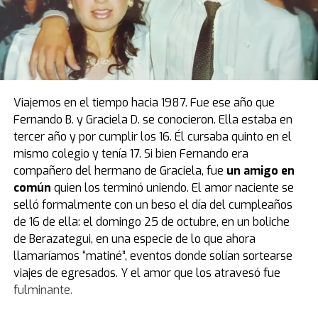
El modelo que protagoniza una de las mejores
anécdotas relacionadas a la vida de Diego estuvo de
visita por primera vez en el país, luego de casi cuatro
décadas de estadía en Europa. Fue el primer obsequio
que recibió “Pelusa” tras conquistar la Copa del Mundo
de
México 1986
, cortesía del por entonces presidente
Viajemos en el tiempo hacia 1987. Fue ese año que
del Napoli, Corrado Ferlaino.
Fernando B. y Graciela D. se conocieron. Ella estaba en
tercer año y por cumplir los 16. Él cursaba quinto en el
El proceso para que las llaves de aquel mítico auto
mismo colegio y tenía 17. Si bien Fernando era
deportivo llegaran a las manos de Maradona fue
compañero del hermano de Graciela, fue
un amigo en
caótico.
Guillermo Coppola
, exmanager del Diez, tuvo
común
quien los terminó uniendo. El amor naciente se
que convencer al mismísimo Enzo Ferrari de pintar de
selló formalmente con un beso el día del cumpleaños
negro un modelo que solo conocía el rojo. Luego,
de 16 de ella: el domingo 25 de octubre, en un boliche
gestionó la venta del coche en un aeropuerto por un
de Berazategui, en una especie de lo que ahora
precio mayor al que había pagado originalmente, con el
llamaríamos “matiné”, eventos donde solían sortearse
fin de reconciliar a Ferlaino con Diego. Algo de esa
viajes de egresados. Y el amor que los atravesó fue
historia estuvo presente en Buenos Aires.
fulminante.
“Tenemos una gran colección de Maradona porque