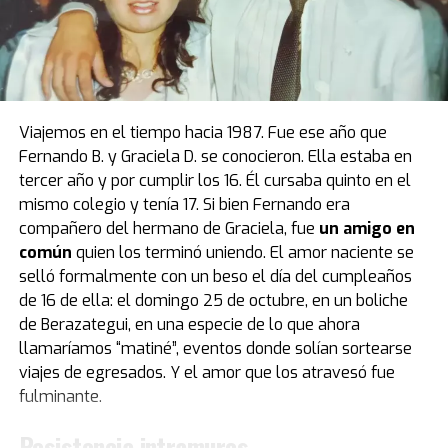
El modelo que protagoniza una de las mejores
anécdotas relacionadas a la vida de Diego estuvo de
visita por primera vez en el país, luego de casi cuatro
décadas de estadía en Europa. Fue el primer obsequio
que recibió “Pelusa” tras conquistar la Copa del Mundo
de
México 1986
, cortesía del por entonces presidente
Viajemos en el tiempo hacia 1987. Fue ese año que
del Napoli, Corrado Ferlaino.
Fernando B. y Graciela D. se conocieron. Ella estaba en
tercer año y por cumplir los 16. Él cursaba quinto en el
El proceso para que las llaves de aquel mítico auto
mismo colegio y tenía 17. Si bien Fernando era
deportivo llegaran a las manos de Maradona fue
compañero del hermano de Graciela, fue
un amigo en
caótico.
Guillermo Coppola
, exmanager del Diez, tuvo
común
quien los terminó uniendo. El amor naciente se
que convencer al mismísimo Enzo Ferrari de pintar de
selló formalmente con un beso el día del cumpleaños
negro un modelo que solo conocía el rojo. Luego,
de 16 de ella: el domingo 25 de octubre, en un boliche
gestionó la venta del coche en un aeropuerto por un
de Berazategui, en una especie de lo que ahora
precio mayor al que había pagado originalmente, con el
llamaríamos “matiné”, eventos donde solían sortearse
fin de reconciliar a Ferlaino con Diego. Algo de esa
viajes de egresados. Y el amor que los atravesó fue
historia estuvo presente en Buenos Aires.
fulminante.
“Tenemos una gran colección de Maradona porque
Resistencia intramuros