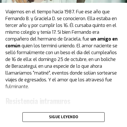
que recibió “Pelusa” tras conquistar la Copa del Mundo
de
México 1986
, cortesía del por entonces presidente
Viajemos en el tiempo hacia 1987. Fue ese año que
del Napoli, Corrado Ferlaino.
Fernando B. y Graciela D. se conocieron. Ella estaba en
tercer año y por cumplir los 16. Él cursaba quinto en el
El proceso para que las llaves de aquel mítico auto
mismo colegio y tenía 17. Si bien Fernando era
deportivo llegaran a las manos de Maradona fue
compañero del hermano de Graciela, fue
un amigo en
caótico.
Guillermo Coppola
, exmanager del Diez, tuvo
común
quien los terminó uniendo. El amor naciente se
que convencer al mismísimo Enzo Ferrari de pintar de
selló formalmente con un beso el día del cumpleaños
negro un modelo que solo conocía el rojo. Luego,
de 16 de ella: el domingo 25 de octubre, en un boliche
gestionó la venta del coche en un aeropuerto por un
de Berazategui, en una especie de lo que ahora
precio mayor al que había pagado originalmente, con el
llamaríamos “matiné”, eventos donde solían sortearse
fin de reconciliar a Ferlaino con Diego. Algo de esa
viajes de egresados. Y el amor que los atravesó fue
historia estuvo presente en Buenos Aires.
fulminante.
“Tenemos una gran colección de Maradona porque
Resistencia intramuros
obviamente es un gran ícono del fútbol. Se puede ver la
evolución de su vestuario desde que tiene un short del
Fernando cuenta que con su compañero y hermano de
Cebollitas, pasando por mítico año 86 y llegando hasta
SIGUE LEYENDO
Graciela eran “como el agua y el aceite. Te hago una
cuando le hacen su partido despedida", explica Acacia.
metáfora musical… él era Rolling Stones y yo era