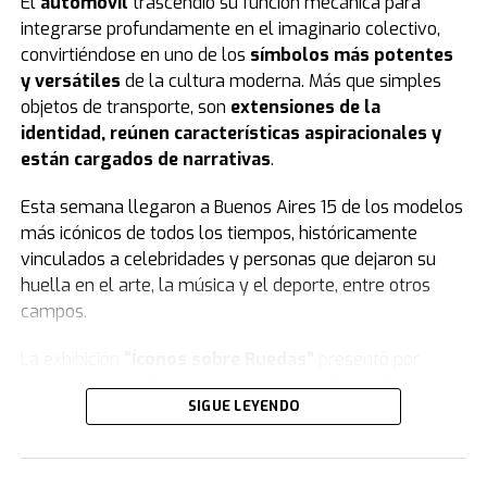
El
automóvil
trascendió su función mecánica para
integrarse profundamente en el imaginario colectivo,
convirtiéndose en uno de los
símbolos más potentes
y versátiles
de la cultura moderna. Más que simples
objetos de transporte, son
extensiones de la
identidad, reúnen características aspiracionales y
están cargados de narrativas
.
Esta semana llegaron a Buenos Aires 15 de los modelos
más icónicos de todos los tiempos, históricamente
vinculados a celebridades y personas que dejaron su
huella en el arte, la música y el deporte, entre otros
campos.
La exhibición
“Íconos sobre Ruedas”
presentó por
primera vez en Argentina varios vehículos de la
SIGUE LEYENDO
colección de
Jorge Yarur
, creador de la
Fundación
Museo de la Moda
que se encuentra en
Santiago de Chile.