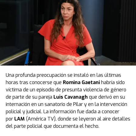
primera temporada. Por eso,
Delfina Chaves
tuvo
un
trabajo titánico
para mezclar formas, perfiles e
idiomas.
“Hay un tema con los idiomas en la serie,
porque tenés
que hablar inglés y neerlandés
”, consultó
TN Show
.
“El inglés ya me era complicado, pero en la segunda
temporada me sentí más cómoda. En la primera estaba
todavía encontrando mi lugar con el idioma.
No lo
hablo fantástico y no me siento tan cómoda
, pero en
Una profunda preocupación se instaló en las últimas
la segunda me sentí más dueña de mis palabras”,
horas tras conocerse que
Romina Gaetani
habría sido
comentó.
víctima de un episodio de presunta violencia de género
Con respecto al idioma que se habla en Países Bajos,
de parte de su pareja
Luis Cavanagh
que derivó en su
Chaves comentó que fue totalmente diferente para ella
internación en un sanatorio de Pilar y en la intervención
porque no conocía una sola palabra. “El neerlandés fue
policial y judicial. La información fue dada a conocer
distinto, porque aprender algo por fonética es muy
por
LAM
(América TV), donde se leyeron al aire detalles
difícil. Nunca lo había hecho.
Tenés que repetir
del parte policial que documenta el hecho.
siempre: es un músculo que solo se usa para eso”
,