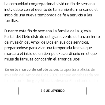
La comunidad congregacional vivió un fin de semana
inolvidable con el evento de lanzamiento, marcando el
inicio de una nueva temporada de fe y servicio a las
familias.
Durante este fin de semana, la familia de la Iglesia
Portal del Cielo disfrutó del gran evento de lanzamiento
de Invasión del Amor de Dios en sus dos servicios,
preparándose para vivir una temporada festiva que
marcará el inicio de un tiempo extraordinario en el que
miles de familias conocerán el amor de Dios.
En este marco de celebración
, la apertura oficial de
Invasión del Amor de Dios 2026 estuvo encabezada por
los pastores
Jorge y Alicia Ledesma
. El auditorio de la
congregación se vistió de un colorido extraordinario con
SIGUE LEYENDO
remeras, globos, banderas, gorras y vinchas
representativas del movimiento, celebrando con gozo lo
que está por venir.