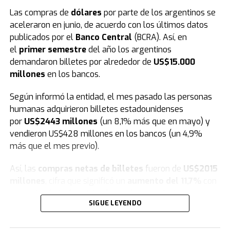
Las compras de
dólares
por parte de los argentinos se
aceleraron en junio, de acuerdo con los últimos datos
publicados por el
Banco Central
(BCRA). Así, en
En este sentido
, tras el evento de este fin de semana,
el
primer semestre
del año los argentinos
en los próximos días las calles de la ciudad se vestirán
demandaron billetes por alrededor de
US$15.000
de fiesta e ilusión. Bajo la consigna de llevar respuestas
millones
en los bancos.
y contención espiritual a cada hogar, los miembros de la
congregación junto a más de 6.000 iglesias saldrán por
Según informó la entidad, el mes pasado las personas
las ciudades en una gran peregrinación para anunciar
humanas adquirieron billetes estadounidenses
oficialmente el inicio de esta nueva edición.
por
US$2443 millones
(un 8,1% más que en mayo) y
vendieron US$428 millones en los bancos (un 4,9%
más que el mes previo).
Así, las
compras netas de billetes
fueron de
US$2015
millones
, cifra que significó un
aumento del 11,7%
con
respecto al nivel registrado en el mes anterior.
SIGUE LEYENDO
Por otra parte
, durante tres semanas recorrerán
En cuanto a la
cantidad de individuos
que operaron en
diferentes barrios, la zona céntrica y diversos eventos
el mercado de cambios, el BCRA informó que 1,5