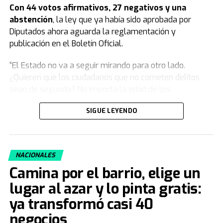
Con 44 votos afirmativos, 27 negativos y una
abstención
, la ley que ya había sido aprobada por
Diputados ahora aguarda la reglamentación y
publicación en el Boletín Oficial.
“El Estado no va a seguir mirando para otro lado.
¿Quieren que los ciudadanos que no cometen delitos
sean de segunda? No importa la edad de los
delincuentes, importa el delito”, comenzó Patricia
SIGUE LEYENDO
Bullrich.
Y agregó: “Este modelo se agotó, nosotros venimos a
plantear algo moral y jurídicamente distinto, una teoría
NACIONALES
que deja de poner en la indefensión total a las familias
Camina por el barrio, elige un
que enterraban a sus hijos. Cuando el delito no tiene
consecuencias, la ley pierde autoridad, y eso es lo que
lugar al azar y lo pinta gratis:
pasaba antes”.
ya transformó casi 40
negocios
“Vinimos a poner orden y no nos da vergüenza. Si