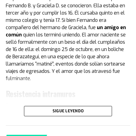
del Napoli, Corrado Ferlaino.
Fernando B. y Graciela D. se conocieron. Ella estaba en
tercer año y por cumplir los 16. Él cursaba quinto en el
El proceso para que las llaves de aquel mítico auto
mismo colegio y tenía 17. Si bien Fernando era
deportivo llegaran a las manos de Maradona fue
compañero del hermano de Graciela, fue
un amigo en
caótico.
Guillermo Coppola
, exmanager del Diez, tuvo
común
quien los terminó uniendo. El amor naciente se
que convencer al mismísimo Enzo Ferrari de pintar de
selló formalmente con un beso el día del cumpleaños
negro un modelo que solo conocía el rojo. Luego,
de 16 de ella: el domingo 25 de octubre, en un boliche
gestionó la venta del coche en un aeropuerto por un
de Berazategui, en una especie de lo que ahora
precio mayor al que había pagado originalmente, con el
llamaríamos “matiné”, eventos donde solían sortearse
fin de reconciliar a Ferlaino con Diego. Algo de esa
viajes de egresados. Y el amor que los atravesó fue
historia estuvo presente en Buenos Aires.
fulminante.
“Tenemos una gran colección de Maradona porque
Resistencia intramuros
obviamente es un gran ícono del fútbol. Se puede ver la
evolución de su vestuario desde que tiene un short del
Fernando cuenta que con su compañero y hermano de
Cebollitas, pasando por mítico año 86 y llegando hasta
SIGUE LEYENDO
Graciela eran “como el agua y el aceite. Te hago una
cuando le hacen su partido despedida", explica Acacia.
metáfora musical… él era Rolling Stones y yo era
Junto a la Ferrari negra se iluminó la camiseta titular
Beatle, ¡muy distintos”!. Pero no solo el hermano era
del Napoli que usó Diego.
diferente, también la familia de su novia era muy