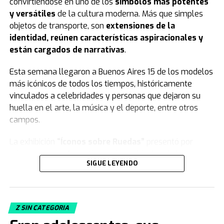
convirtiéndose en uno de los
símbolos más potentes
y versátiles
de la cultura moderna. Más que simples
objetos de transporte, son
extensiones de la
identidad, reúnen características aspiracionales y
están cargados de narrativas
.
Esta semana llegaron a Buenos Aires 15 de los modelos
más icónicos de todos los tiempos, históricamente
vinculados a celebridades y personas que dejaron su
huella en el arte, la música y el deporte, entre otros
campos.
La exhibición
“Íconos sobre Ruedas”
presentó por
primera vez en Argentina varios vehículos de la
SIGUE LEYENDO
colección de
Jorge Yarur
, creador de la
Fundación
Museo de la Moda
que se encuentra en
Santiago de Chile.
Z SIN CATEGORIA
Acacia Echazarreta
, integrante del Departamento de
Curaduría de la institución, le contó a
TN
de qué trata la