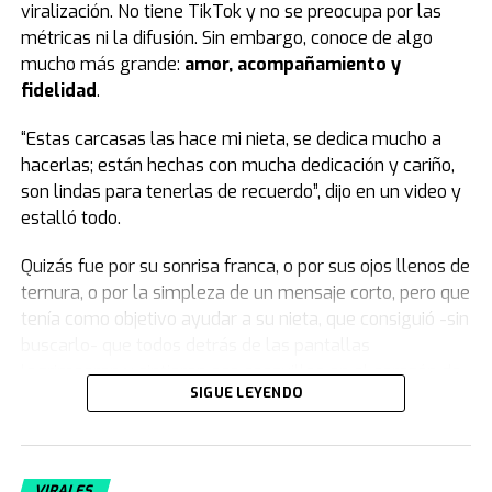
viralización. No tiene TikTok y no se preocupa por las
métricas ni la difusión. Sin embargo, conoce de algo
mucho más grande:
amor, acompañamiento y
fidelidad
.
“Estas carcasas las hace mi nieta, se dedica mucho a
hacerlas; están hechas con mucha dedicación y cariño,
son lindas para tenerlas de recuerdo”, dijo en un video y
estalló todo.
Quizás fue por su sonrisa franca, o por sus ojos llenos de
ternura, o por la simpleza de un mensaje corto, pero que
tenía como objetivo ayudar a su nieta, que consiguió -sin
buscarlo- que todos detrás de las pantallas
lagrimearan y sintieran ese cosquilleo en el corazón de
SIGUE LEYENDO
eso que no termina de explicarse con palabras.
Camila quiso sacarlo de un mal momento, le pidió que le
dé una mano sabiendo que no iba a decir que no y
VIRALES