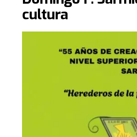
cultura
La capital chaqueña se encuentra viviendo un f
Paul y su esposa Becky Enenche, reconocidos r
encabezan una trascendental "Cruzada de Milag
martes 16 de junio, a partir de las 19:00 horas, 
(Avenida Arribálzaga 2000).
Evidencias de un impacto sobrenatural
Durante la primera jornada, celebrada ayer, lo