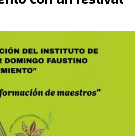
enómeno espiritual sin precedentes con la visita del Dr.
eferentes internacionales, procedentes de Nigeria,
ros y Avivamiento Espiritual" que culminará hoy,
en las instalaciones de la Iglesia Portal del Cielo
s asistentes fueron testigos de sucesos que