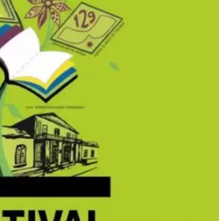
 a la “Cruzada de Milagros” postradas en sillas de
los médicos, manifestaron haber recibido sanidades
monios recabados, se registraron milagros creativos en
 el encuentro y el desarrollo de la prédica, la fe
nto de la oración general, las personas que tenían
 pusieron de pie y comenzaron a dar pasos por cuenta
ables ante la mirada de la multitud.
 el Dr. Enenche, médico de profesión, manifestó
aís: "Es mi primera vez aquí y me siento como en casa;
der en la Argentina", declaró. El líder africano es
y se considera la congregación cristiana más grande
e en Nigeria, posee capacidad para albergar a más de