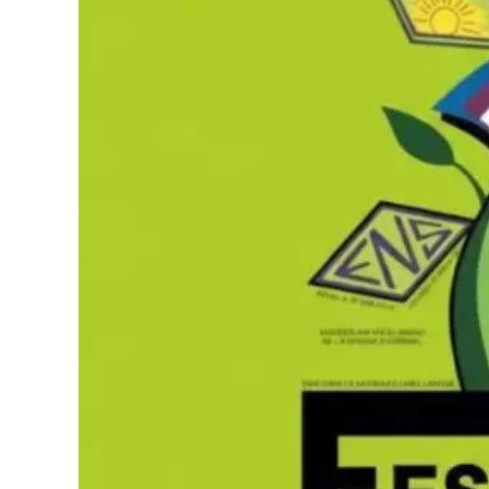
conmocionaron a todos. Personas que arribaron
ruedas y con muletas, una vez chequeadas por 
físicas instantáneas. De acuerdo con los testi
personas que padecían severas patologías.
En este sentido, se logró visualizar que durante
colectiva se activó de tal manera que, al mome
diferentes problemas físicos, entre otros, se
propia, consolidando recuperaciones físicas not
Un ministerio de alcance global
A propósito de este impacto, cabe destacar que
sentirse conmovido por el recibimiento en el p
sé con certeza que Dios se está moviendo con po
mundialmente respetado por presidir la que ho
del planeta, cuyo templo central, el Glory Dom
100.000 personas sentadas.