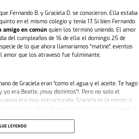
stan mucho al coleccionista son por la época o por el
que Fernando B. y Graciela D. se conocieron. Ella estaba
quinto en el mismo colegio y tenía 17. Si bien Fernando
 amigo en común
quien los terminó uniendo. El amor
 legendario
DeLorean
que se utilizó en la célebre
día del cumpleaños de 16 de ella: el domingo 25 de
to para el público, mostrando los detalles de un
especie de lo que ahora llamaríamos “matiné”, eventos
el amor que los atravesó fue fulminante.
ños 60 y los años 80, por lo que también hay
 cine, como el
DeLorean
, que es muy representativo de
ión tuvo que ver con la visión y la colección del
no de Graciela eran “como el agua y el aceite. Te hago
yo era Beatle, ¡muy distintos”!. Pero no solo el
u novia era muy estructurada. Graciela es la menor y
 más representativo es el de Diego Maradona. Pero
 es militar. Es de la marina. Ella era la única mujer y
 Monroe
; un
Beetle
de
Olivia Newton-John
;
sas
estrictas normas.
Y bueno, hacía cosas que no
s un modelo similar al que usaba
Kennedy
; y
ban! Creo que me rechazaban por una cuestión de
, entre otros".
GUE LEYENDO
 pensaba que yo pretendía hacerme más de lo que era,