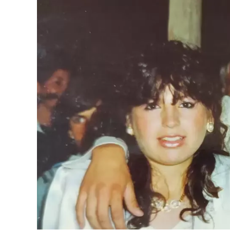
pintar de negro un modelo que solo conocía el 
aeropuerto por un precio mayor al que había pa
Ferlaino con Diego. Algo de esa historia estuv
“Tenemos una gran colección de Maradona porq
ver la evolución de su vestuario desde que tie
llegando hasta cuando le hacen su partido despe
iluminó la camiseta titular del Napoli que usó 
“Traer estos objetos y vehículos fue toda una e
vez que tuvimos que traer vehículos y toda 
unos 11 camiones especializados para estos 15 
tuvimos que esperarlos, bajarlos, recibirlos y 
pabellón".
Luego, explicó el criterio con el que se montó 
2 de octubre en Costa Salguero. “La idea de la e
Ruedas’
. Por lo tanto, se eligieron vehículos