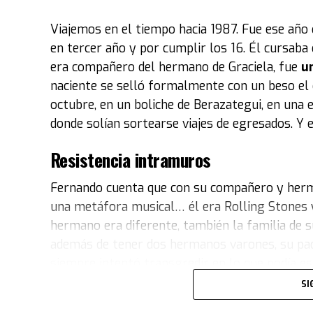
Maradona es muy simbólico
. Otros que le gu
Viajemos en el tiempo hacia 1987. Fue ese año 
personaje, como
Marilyn Monroe"
.
en tercer año y por cumplir los 16. Él cursaba 
era compañero del hermano de Graciela, fue
un
Entre los coches exhibidos también estuvo el
naciente se selló formalmente con un beso el 
película
Volver al Futuro
. El modelo fue abier
octubre, en un boliche de Berazategui, en una 
tablero que permanece impoluto y colorido.
donde solían sortearse viajes de egresados. Y 
“El fuerte de la colección del museo son los a
Resistencia intramuros
personalidades de ese tipo y autos icónicos del
la máquina del tiempo de esa película. La selecc
Fernando cuenta que con su compañero y herma
propietario“, expresó Acacia.
una metáfora musical… él era Rolling Stones y 
hermano era diferente, también la familia de s
“Si podemos nombrar algunos de los autos, el
además de tener dos hermanos varones, su padre
también tenemos el
Thunderbird
de
Marilyn
siempre intentó transgredir en lo que podía e
un
Lincoln
de la colección presidencial, que e
aprobaban… ¡Yo era parte de lo que no aproba
el
Corvette
del ’66 de
Slash
(de Guns N’ Roses)
SI
diferencias. Mi suegro es del interior y quizá