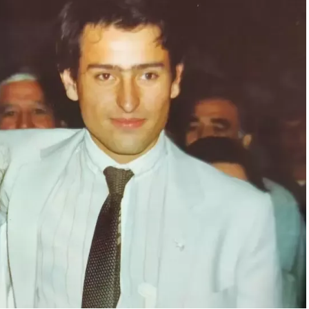
rojo. Luego, gestionó la venta del coche en un
gado originalmente, con el fin de reconciliar a
o presente en Buenos Aires.
ue obviamente es un gran ícono del fútbol. Se puede
ne un short del Cebollitas, pasando por mítico año 86 y
dida", explica Acacia. Junto a la Ferrari negra se
Diego.
xperiencia”, cuenta la curadora. "
Esta fue una primera
una colección pasando la cordillera
. Se necesitaron
autos. Fue un trabajo bien inusual para el museo:
subirlos a las plataformas para luego ubicarlos en el
el evento al que pueden concurrir los fanáticos hasta el
xposición, como decía el título, fue '
Íconos sobre
 emblemáticos. Obviamente, para la Argentina,
este de