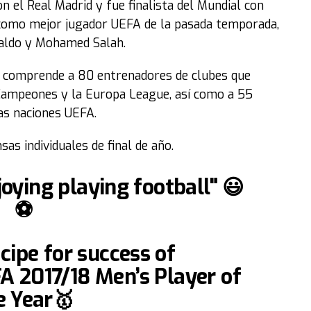
 el Real Madrid y fue finalista del Mundial con
 como mejor jugador UEFA de la pasada temporada,
onaldo y Mohamed Salah.
ue comprende a 80 entrenadores de clubes que
 Campeones y la Europa League, así como a 55
las naciones UEFA.
as individuales de final de año.
oying playing football" 😃
⚽️
cipe for success of
FA 2017/18 Men’s Player of
e Year🥇