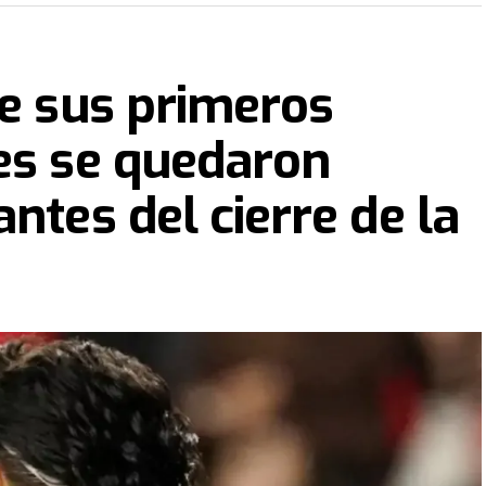
to:
Bielsa sacó a Fernando Muslera en el
terminó en el único gol del encuentro.
ne sus primeros
es se quedaron
ntes del cierre de la