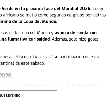
 Verde en la próxima fase del Mundial 2026.
Luego
ipo africano se metió como segundo de grupo por detrás
liminó de la Copa del Mundo.
resas de la Copa del Mundo y
avanzó de ronda con
una llamativa curiosidad
. Además, solo hizo goles
rimera del Grupo J y cerrará su participación en esta
gentina) de este sábado.
 2026
medio de un clima de tensión interna,
la selección de
eliminada del Mundial
. El equipo de Marcelo Bielsa
GUE LEYENDO
terse entre los mejores terceros.