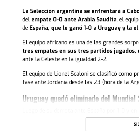
La
Selección argentina
se enfrentará a Cabo
del
empate 0-0 ante Arabia Saudita
, el equ
de
España, que le ganó 1-0 a Uruguay y la e
El equipo africano es una de las grandes sorp
tres empates en sus tres partidos jugados, 
ante la Celeste en la igualdad 2-2.
El equipo de Lionel Scaloni se clasificó como p
fase ante Jordania desde las 23 (hora de la Ar
Uruguay quedó eliminado del Mundial
Luego de su derrota ante España por 1-0 y en 
Uruguay quedó como tercera de su grupo y 
SI
sumó solo dos puntos y no le alcanzó para me