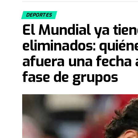
Durante el partido ocurrió un momento insóli
entretiempo luego de un grosero error que 
DEPORTES
El Mundial ya tie
Fuente: TN
eliminados: quién
afuera una fecha a
fase de grupos