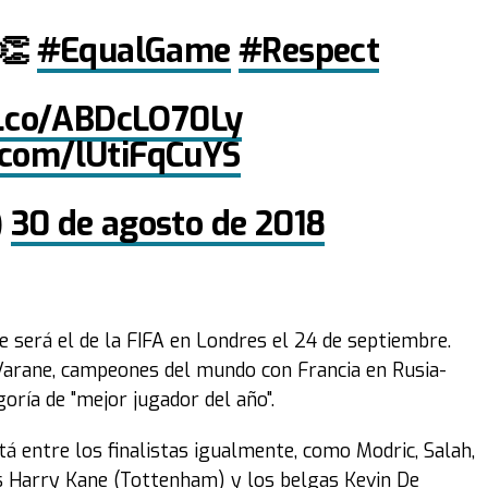
👏
#EqualGame
#Respect
/t.co/ABDcLO70Ly
r.com/lUtiFqCuYS
)
30 de agosto de 2018
 será el de la FIFA en Londres el 24 de septiembre.
arane, campeones del mundo con Francia en Rusia-
goría de "mejor jugador del año".
tá entre los finalistas igualmente, como Modric, Salah,
lés Harry Kane (Tottenham) y los belgas Kevin De