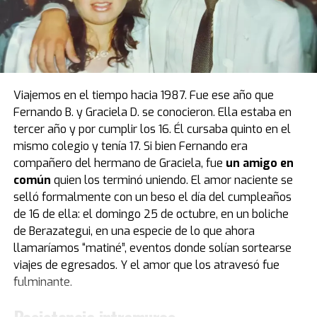
El modelo que protagoniza una de las mejores
anécdotas relacionadas a la vida de Diego estuvo de
visita por primera vez en el país, luego de casi cuatro
décadas de estadía en Europa. Fue el primer obsequio
que recibió “Pelusa” tras conquistar la Copa del Mundo
de
México 1986
, cortesía del por entonces presidente
Viajemos en el tiempo hacia 1987. Fue ese año que
del Napoli, Corrado Ferlaino.
Fernando B. y Graciela D. se conocieron. Ella estaba en
tercer año y por cumplir los 16. Él cursaba quinto en el
El proceso para que las llaves de aquel mítico auto
mismo colegio y tenía 17. Si bien Fernando era
deportivo llegaran a las manos de Maradona fue
compañero del hermano de Graciela, fue
un amigo en
caótico.
Guillermo Coppola
, exmanager del Diez, tuvo
común
quien los terminó uniendo. El amor naciente se
que convencer al mismísimo Enzo Ferrari de pintar de
selló formalmente con un beso el día del cumpleaños
negro un modelo que solo conocía el rojo. Luego,
de 16 de ella: el domingo 25 de octubre, en un boliche
gestionó la venta del coche en un aeropuerto por un
de Berazategui, en una especie de lo que ahora
precio mayor al que había pagado originalmente, con el
llamaríamos “matiné”, eventos donde solían sortearse
fin de reconciliar a Ferlaino con Diego. Algo de esa
viajes de egresados. Y el amor que los atravesó fue
historia estuvo presente en Buenos Aires.
fulminante.
“Tenemos una gran colección de Maradona porque
Resistencia intramuros