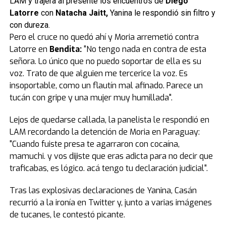
LAM y trajera al presente los encuentros de
Diego
Latorre
con
Natacha Jaitt,
Yanina le respondió sin filtro y
con dureza.
Pero el cruce no quedó ahí y Moria arremetió contra
Latorre en
Bendita:
"No tengo nada en contra de esta
señora. Lo único que no puedo soportar de ella es su
voz. Trato de que alguien me tercerice la voz. Es
insoportable, como un flautín mal afinado. Parece un
tucán con gripe y una mujer muy humillada".
Lejos de quedarse callada, la panelista le respondió en
LAM recordando la detención de Moria en Paraguay:
"Cuando fuiste presa te agarraron con cocaína,
mamuchi. y vos dijiste que eras adicta para no decir que
traficabas, es lógico. acá tengo tu declaración judicial".
Tras las explosivas declaraciones de Yanina, Casán
recurrió a la ironía en Twitter y, junto a varias imágenes
de tucanes, le contestó picante.