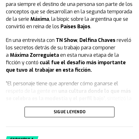
para siempre el destino de una persona son parte de los
conceptos que se desarrollan en la segunda temporada
de la serie
Máxima
, la biopic sobre la argentina que se
convirtió en reina de los
Países Bajos
.
En una entrevista con
TN Show
,
Delfina Chaves
reveló
los secretos detrás de su trabajo para componer
a
Máxima Zorreguieta
en esta nueva etapa de la
ficción y contó
cuál fue el desafío más importante
que tuvo al trabajar en esta ficción.
“El personaje tiene que aprender cómo ganarse el
respeto de la gente en
una cultura donde lo que más
se celebra es la modestia y el perfil bajo
”, sintetizó la
actriz.
SIGUE LEYENDO
Qué es lo más difícil que Delfina Chaves
hizo en la serie “Máxima”