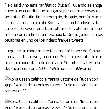
“¿No es divino este ranfástido (tucán)? Cuando se enoja
cuenta un cuentito que le agarra por quemar cosas de
amantes. Flautin, tin tin, merquín, droguín, puntín, Martín
Fierrín, adrenalin pin pin. Botella descorchándose; sidra
caliente en sesentena; bajín, pleasín. El volumensín que
me da vomitín tin tin tin”, escribió la One jugando con las
palabras en uno de los indescifrables tweets.
Luego de un modo indirecto comparó la voz de Yanina
con la de dicha ave y una rana: “Sonido bastante similar
al croar monosílabo de una rana. #ComboLetal. El mix
del tucán con rana. S.O.S. #MeImpresionaMiFama”.