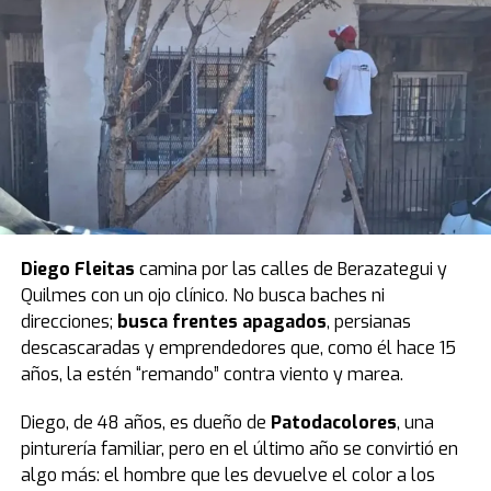
sociedad con menos delincuentes y menos presos.
Hoy votamos justicia, responsabilidad, hoy votamos
contra los kirchneristas de batallón militante.
Estamos cambiando la historia de la Argentina”
,
cerró la senadora.
Luego pidió un minuto de silencio por las víctimas e hizo
parar a todo el bloque. El peronismo observó y
Villarruel aclaró que ella no podía definir eso.
Finalmente, todos se pusieron de pie y se hizo silencio.
Diego Fleitas
camina por las calles de Berazategui y
Quilmes con un ojo clínico. No busca baches ni
El peronismo se opuso desde el inicio
y, además de
direcciones;
busca frentes apagados
, persianas
advertir que la ley se concentra en lo punitivo y no en la
descascaradas y emprendedores que, como él hace 15
protección de las infancias, remarcó que los fondos
años, la estén “remando” contra viento y marea.
presupuestados resultan insuficientes.
Diego, de 48 años, es dueño de
Patodacolores
, una
Según la norma,
el presupuesto para un sistema que
pinturería familiar, pero en el último año se convirtió en
reduce la edad de 16 a 14 años destina $23.700
algo más: el hombre que les devuelve el color a los
millones a las provincias.