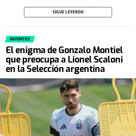
turcos, a pesar de jugar con un hombre más, no
SIGUE LEYENDO
lograron dar vuelta el resultado y firmaron una rápida
despedida en su tercera participación en la Copa del
Mundo.
DEPORTES
Fuente: TN
El enigma de Gonzalo Montiel
que preocupa a Lionel Scaloni
en la Selección argentina