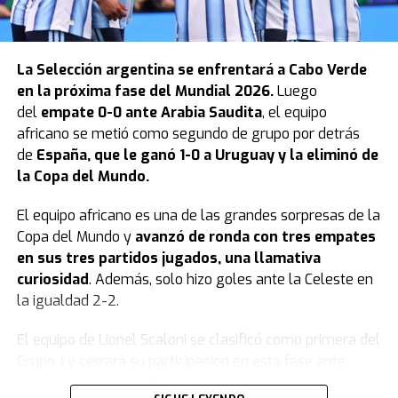
La
Selección argentina
se enfrentará a Cabo Verde
en la próxima fase del Mundial 2026.
Luego
del
empate 0-0 ante Arabia Saudita
, el equipo
africano se metió como segundo de grupo por detrás
de
España, que le ganó 1-0 a Uruguay y la eliminó de
la Copa del Mundo.
El equipo africano es una de las grandes sorpresas de la
Copa del Mundo y
avanzó de ronda con tres empates
en sus tres partidos jugados, una llamativa
curiosidad
. Además, solo hizo goles ante la Celeste en
la igualdad 2-2.
El equipo de Lionel Scaloni se clasificó como primera del
Grupo J y cerrará su participación en esta fase ante
Jordania desde las 23 (hora de la Argentina) de este