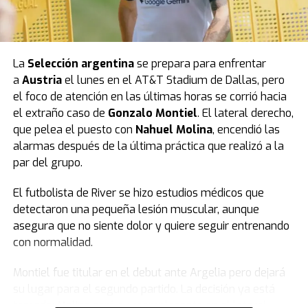
La
Selección argentina
se prepara para enfrentar
a
Austria
el lunes en el AT&T Stadium de Dallas, pero
el foco de atención en las últimas horas se corrió hacia
el extraño caso de
Gonzalo Montiel
. El lateral derecho,
que pelea el puesto con
Nahuel Molina
, encendió las
alarmas después de la última práctica que realizó a la
par del grupo.
El futbolista de River se hizo estudios médicos que
detectaron una pequeña lesión muscular, aunque
asegura que no siente dolor y quiere seguir entrenando
con normalidad.
Montiel fue titular en el debut ante Argelia pero dejará
su lugar para el segundo partido. La decisión ya está
tomada: Molina será su reemplazante en el lateral