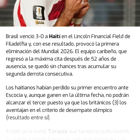
Brasil venció 3-0 a
Haití
en el Lincoln Financial Field de
Filadelfia y, con ese resultado, provocó la primera
eliminación del Mundial 2026. El equipo caribeño, que
regresó a la máxima cita después de 52 años de
ausencia, se quedó sin chances tras acumular su
segunda derrota consecutiva.
Los haitianos habían perdido su primer encuentro ante
Escocia y, aunque ganen en la última fecha, no podrán
alcanzar el tercer puesto ya que los británicos (3) los
aventajan en el criterio de desempate olímpico
(resultado entre sí).
A Haití se le sumó
Turquía
, que tampoco pudo revertir
su suerte y quedó fuera tras caer ante Paraguay. Los