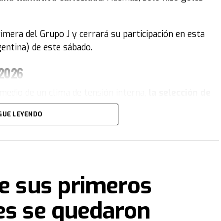
rimera del Grupo J y cerrará su participación en esta
gentina) de este sábado.
 2026
medio de un clima de tensión interna,
la selección de
eliminada del Mundial
. El equipo de Marcelo Bielsa
GUE LEYENDO
terse entre los mejores terceros.
to:
Bielsa sacó a Fernando Muslera en el
terminó en el único gol del encuentro.
ne sus primeros
es se quedaron