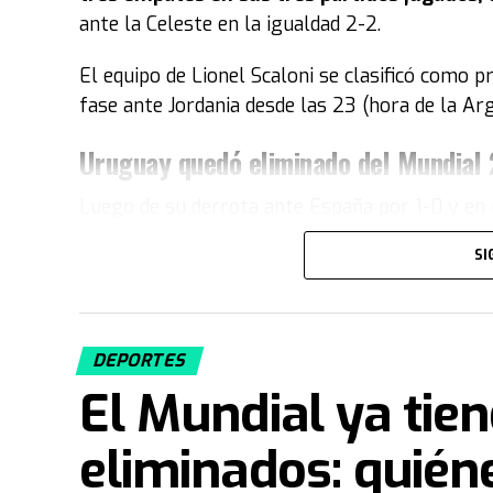
ante la Celeste en la igualdad 2-2.
El equipo de Lionel Scaloni se clasificó como p
fase ante Jordania desde las 23 (hora de la Ar
Uruguay quedó eliminado del Mundial
Luego de su derrota ante España por 1-0 y en 
Uruguay quedó como tercera de su grupo y 
SI
sumó solo dos puntos y no le alcanzó para me
Durante el partido ocurrió un momento insóli
entretiempo luego de un grosero error que 
DEPORTES
El Mundial ya tie
Fuente: TN
eliminados: quién