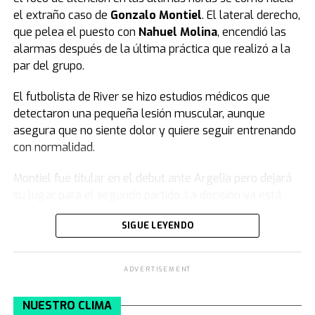
el extraño caso de
Gonzalo Montiel
. El lateral derecho,
que pelea el puesto con
Nahuel Molina
, encendió las
alarmas después de la última práctica que realizó a la
par del grupo.
El futbolista de River se hizo estudios médicos que
detectaron una pequeña lesión muscular, aunque
asegura que no siente dolor y quiere seguir entrenando
con normalidad.
Montiel fue titular en el debut ante Argelia pero dejará
su lugar para el segundo partido. La decisión ya está
tomada: Molina será su reemplazante en el lateral
SIGUE LEYENDO
derecho frente a Austria. El jugador del Atlético de
Madrid se recuperó de su dolencia como demostró en su
ingreso por Cachete en el segundo tiempo del juego
ADVERTISEMENT
ante los argelinos.
NUESTRO CLIMA
El extraño caso de Montiel: lesión en los