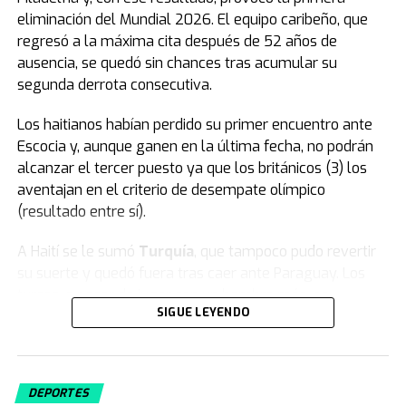
eliminación del Mundial 2026. El equipo caribeño, que
regresó a la máxima cita después de 52 años de
ausencia, se quedó sin chances tras acumular su
segunda derrota consecutiva.
Los haitianos habían perdido su primer encuentro ante
Escocia y, aunque ganen en la última fecha, no podrán
alcanzar el tercer puesto ya que los británicos (3) los
aventajan en el criterio de desempate olímpico
(resultado entre sí).
A Haití se le sumó
Turquía
, que tampoco pudo revertir
su suerte y quedó fuera tras caer ante Paraguay. Los
turcos, a pesar de jugar con un hombre más, no
SIGUE LEYENDO
lograron dar vuelta el resultado y firmaron una rápida
despedida en su tercera participación en la Copa del
Mundo.
DEPORTES
Fuente: TN