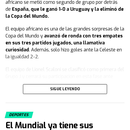
africano se metió como segundo de grupo por detrás
de
España, que le ganó 1-0 a Uruguay y la eliminó de
la Copa del Mundo.
El equipo africano es una de las grandes sorpresas de la
Copa del Mundo y
avanzó de ronda con tres empates
en sus tres partidos jugados, una llamativa
curiosidad
. Además, solo hizo goles ante la Celeste en
la igualdad 2-2.
El equipo de Lionel Scaloni se clasificó como primera del
Grupo J y cerrará su participación en esta fase ante
Jordania desde las 23 (hora de la Argentina) de este
SIGUE LEYENDO
sábado.
Uruguay quedó eliminado del Mundial
2026
DEPORTES
El Mundial ya tiene sus
Luego de su derrota ante España por 1-0 y en medio de