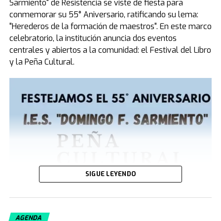
Sarmiento" de Resistencia se viste de fiesta para
Un ministerio de alcance global
conmemorar su 55° Aniversario, ratificando su lema:
A propósito de este impacto, cabe destacar que el Dr.
"Herederos de la formación de maestros". En este marco
Enenche, médico de profesión, manifestó sentirse
celebratorio, la institución anuncia dos eventos
conmovido por el recibimiento en el país: "Es mi primera
centrales y abiertos a la comunidad: el Festival del Libro
vez aquí y me siento como en casa; sé con certeza que
y la Peña Cultural.
Dios se está moviendo con poder en la Argentina",
declaró. El líder africano es mundialmente respetado
por presidir la que hoy se considera la congregación
cristiana más grande del planeta, cuyo templo central,
el Glory Dome en Nigeria, posee capacidad para
albergar a más de 100.000 personas sentadas.
SIGUE LEYENDO
AGENDA
Convocatoria abierta para la última noche