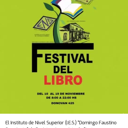
Durante la primera jornada, celebrada ayer, los
asistentes fueron testigos de sucesos que
conmocionaron a todos. Personas que arribaron a la
“Cruzada de Milagros” postradas en sillas de ruedas y
con muletas, una vez chequeadas por los médicos,
manifestaron haber recibido sanidades físicas
instantáneas. De acuerdo con los testimonios
recabados, se registraron milagros creativos en
personas que padecían severas patologías.
En este sentido, se logró visualizar que durante el
encuentro y el desarrollo de la prédica, la fe colectiva
se activó de tal manera que, al momento de la oración
general, las personas que tenían diferentes problemas
físicos, entre otros, se pusieron de pie y comenzaron a
dar pasos por cuenta propia, consolidando
recuperaciones físicas notables ante la mirada de la
multitud.
El Instituto de Nivel Superior (I.E.S.) "Domingo Faustino