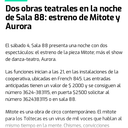
Dos obras teatrales en la noche
En virtud de la masiva repercusión de la primera velada,
la organización prevé un marco de público aún mayor
de Sala 88: estreno de Mitote y
para el cierre de este martes. Los anfitriones locales,
Aurora
los Pastores Jorge y Alicia Ledesma, ratificaron que el
acceso es totalmente irrestricto y gratuito para el
público en general, invitando a quienes requieran una
El sábado 4, Sala 88 presenta una noche con dos
respuesta espiritual o de salud a no quedarse afuera.
espectáculos: el estreno de la pieza Mitote; más el show
de danza-teatro, Aurora.
"No seas solo un espectador. Sé parte de lo que Dios
está haciendo en nuestra tierra. Prepárate para ver y
Las funciones inician a las 21, en las instalaciones de la
recibir tu milagro", enfatizaron los pastores Ledesma al
cooperativa, ubicadas en French 845. Las entradas
cierre de la edición.
anticipadas tienen un valor de $ 2000 y se consiguen al
número 3624-383115, en puerta $2500 solicitar al
Para más información sobre el encuentro, los
55 Años de Legado en la Formación Docente
número 3624383115 o en sala 88.
interesados pueden consultar el sitio oficial instragram:
Desde su creación, el I.E.S. Sarmiento ha sido un pilar
paulenencheargentina
Mitote es una obra de circo contemporáneo. El mitote
fundamental en la formación de docentes,
para los Toltecas es un virus de mil voces que hablan al
contribuyendo de manera decisiva al sistema educativo
mismo tiempo en la mente. Chismes, convicciones
del Chaco. Bajo la dirección del Rector, Favio Alvarenga,