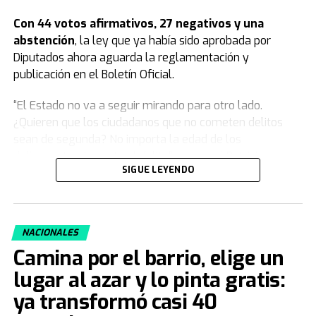
Con 44 votos afirmativos, 27 negativos y una
abstención
, la ley que ya había sido aprobada por
Diputados ahora aguarda la reglamentación y
publicación en el Boletín Oficial.
“El Estado no va a seguir mirando para otro lado.
¿Quieren que los ciudadanos que no cometen delitos
sean de segunda? No importa la edad de los
delincuentes, importa el delito”, comenzó Patricia
SIGUE LEYENDO
Bullrich.
Y agregó: “Este modelo se agotó, nosotros venimos a
plantear algo moral y jurídicamente distinto, una teoría
NACIONALES
que deja de poner en la indefensión total a las familias
Camina por el barrio, elige un
que enterraban a sus hijos. Cuando el delito no tiene
consecuencias, la ley pierde autoridad, y eso es lo que
lugar al azar y lo pinta gratis:
pasaba antes”.
ya transformó casi 40