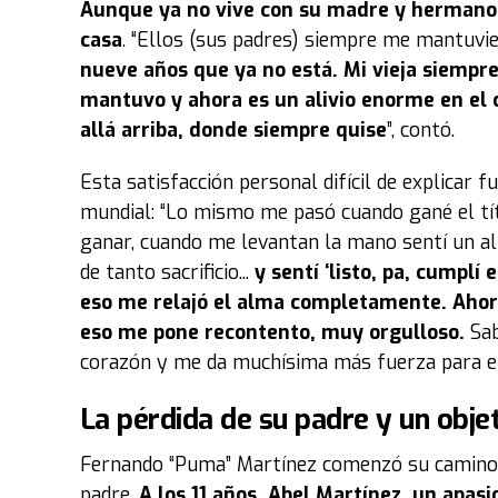
Aunque ya no vive con su madre y hermanos
casa
. “Ellos (sus padres) siempre me mantuvi
nueve años que ya no está. Mi vieja siempr
mantuvo
y ahora es un alivio enorme en el 
allá arriba, donde siempre quise
”, contó.
Esta satisfacción personal difícil de explicar 
mundial: “Lo mismo me pasó cuando gané el títu
ganar, cuando me levantan la mano sentí un ali
de tanto sacrificio...
y sentí ‘listo, pa, cumplí
eso me relajó el alma completamente. Ahora 
eso me pone recontento, muy orgulloso.
Sab
corazón y me da muchísima más fuerza para ent
La pérdida de su padre y un objet
Fernando “Puma” Martínez comenzó su camino e
padre.
A los 11 años, Abel Martínez, un apas