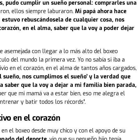
, pudo cumplir un sueño personal: comprarles una
eron, ellos siempre laburaron.
Mi papá ahora hace
e estuvo rebuscándosela de cualquier cosa, nos
corazón, en el alma, saber que la voy a poder dejar
fue asemejada con llegar a lo más alto del boxeo
lo del mundo la primera vez. Yo no sabía si iba a
vio en el corazón, en el alma de tantos años cargados,
 el sueño, nos cumplimos el sueño’
y la verdad que
saber que la voy a dejar a mi familia bien parada,
er que mi mamá va a estar bien, eso me alegra el
renar y batir todos los récords”.
ivo en el corazón
n el boxeo desde muy chico y con el apoyo de su
ionado del deporte
, vio que su pequeño hijo tenía