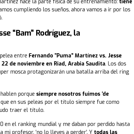
artínez hace la parte física de su entrenamiento:
tiene
tamos cumpliendo los sueños, ahora vamos a ir por los
ó.
sse “Bam” Rodríguez, la
a
pelea entre
Fernando “Puma” Martínez vs. Jesse
 22 de noviembre en Riad, Arabia Saudita
. Los dos
uper mosca protagonizarán una batalla arriba del ring
 hablen porque
siempre nosotros fuimos ‘de
 que en sus peleas por el título siempre fue como
udo traer el título.
0 en el ranking mundial y me daban por perdido hasta
a mi profesor, ‘no lo lleves a perder’. Y
todas las