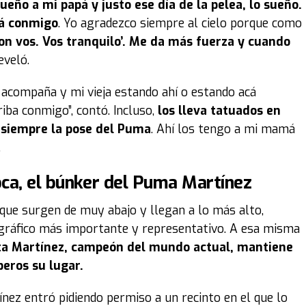
eño a mi papá y justo ese día de la pelea, lo sueño.
tá conmigo
. Yo agradezco siempre al cielo porque como
con vos. Vos tranquilo’. Me da más fuerza y cuando
reveló.
 acompaña y mi vieja estando ahí o estando acá
iba conmigo”, contó. Incluso,
los lleva tatuados en
o siempre la pose del Puma
. Ahí los tengo a mi mamá
.
ca, el búnker del Puma Martínez
 que surgen de muy abajo y llegan a lo más alto,
gráfico más importante y representativo. A esa misma
mita Martínez, campeón del mundo actual, mantiene
eros su lugar.
ez entró pidiendo permiso a un recinto en el que lo