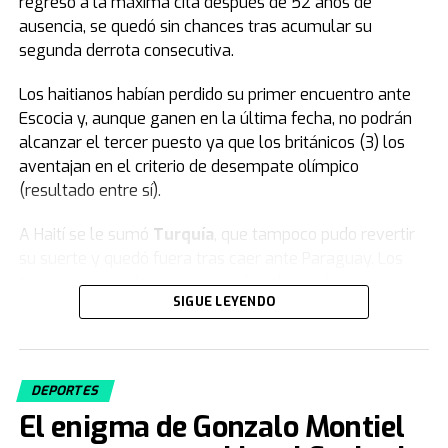
regresó a la máxima cita después de 52 años de
ausencia, se quedó sin chances tras acumular su
segunda derrota consecutiva.
Los haitianos habían perdido su primer encuentro ante
Escocia y, aunque ganen en la última fecha, no podrán
alcanzar el tercer puesto ya que los británicos (3) los
aventajan en el criterio de desempate olímpico
(resultado entre sí).
A Haití se le sumó
Turquía
, que tampoco pudo revertir
su suerte y quedó fuera tras caer ante Paraguay. Los
turcos, a pesar de jugar con un hombre más, no
SIGUE LEYENDO
lograron dar vuelta el resultado y firmaron una rápida
despedida en su tercera participación en la Copa del
Mundo.
DEPORTES
Fuente: TN
El enigma de Gonzalo Montiel