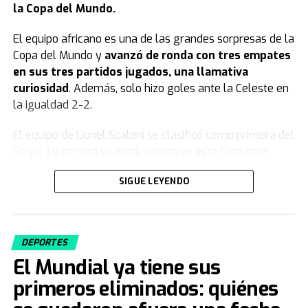
la Copa del Mundo.
El equipo africano es una de las grandes sorpresas de la
Copa del Mundo y
avanzó de ronda con tres empates
en sus tres partidos jugados, una llamativa
curiosidad
. Además, solo hizo goles ante la Celeste en
la igualdad 2-2.
El equipo de Lionel Scaloni se clasificó como primera del
Grupo J y cerrará su participación en esta fase ante
Jordania desde las 23 (hora de la Argentina) de este
SIGUE LEYENDO
sábado.
Uruguay quedó eliminado del Mundial
2026
DEPORTES
El Mundial ya tiene sus
Luego de su derrota ante España por 1-0 y en medio de
primeros eliminados: quiénes
un clima de tensión interna,
la selección de Uruguay
quedó como tercera de su grupo y eliminada del