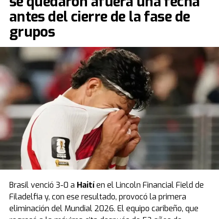
se quedaron afuera una fecha
Mundial
. El equipo de Marcelo Bielsa sumó solo dos
antes del cierre de la fase de
puntos y no le alcanzó para meterse entre los mejores
grupos
terceros.
Durante el partido ocurrió un momento insólito:
Bielsa
sacó a Fernando Muslera en el entretiempo luego
de un grosero error que terminó en el único gol del
encuentro.
Fuente: TN
Brasil venció 3-0 a
Haití
en el Lincoln Financial Field de
Filadelfia y, con ese resultado, provocó la primera
eliminación del Mundial 2026. El equipo caribeño, que