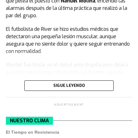
que pelea el puesto con
Nahuel Molina
, encendió las
alarmas después de la última práctica que realizó a la
par del grupo.
El futbolista de River se hizo estudios médicos que
detectaron una pequeña lesión muscular, aunque
asegura que no siente dolor y quiere seguir entrenando
con normalidad.
Montiel fue titular en el debut ante Argelia pero dejará
su lugar para el segundo partido. La decisión ya está
tomada: Molina será su reemplazante en el lateral
SIGUE LEYENDO
derecho frente a Austria. El jugador del Atlético de
Madrid se recuperó de su dolencia como demostró en su
ingreso por Cachete en el segundo tiempo del juego
ADVERTISEMENT
ante los argelinos.
NUESTRO CLIMA
El extraño caso de Montiel: lesión en los
estudios, pero sin síntomas
El Tiempo en Resistencia