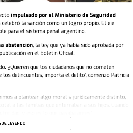
yecto
impulsado por el Ministerio de Seguridad
n celebró la sanción como un logro propio. El eje
ible para el sistema penal argentino.
na abstención
, la ley que ya había sido aprobada por
blicación en el Boletín Oficial.
ado. ¿Quieren que los ciudadanos que no cometen
 los delincuentes, importa el delito”, comenzó Patricia
imos a plantear algo moral y jurídicamente distinto,
total a las familias que enterraban a sus hijos. Cuando
autoridad, y eso es lo que pasaba antes”.
GUE LEYENDO
a. Si las hizo, las paga, por eso ordenamos las