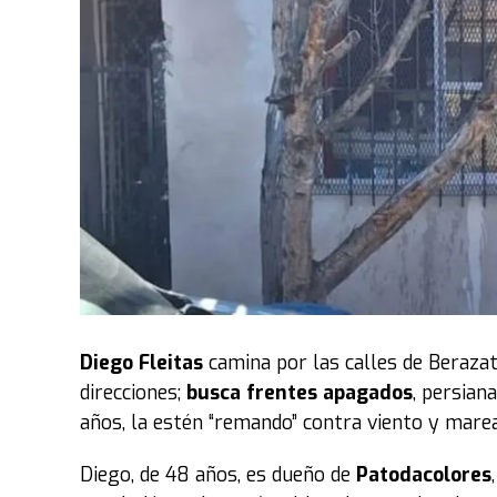
Frente a esos números, Jorge Capitanich del PJ
estas quedan en letra muerta y constituyen una
La respuesta llegó desde el bloque libertario,
al peronismo de “mentiroso. Solo con una fuer
“Si la discusión es la plata, que la pongan l
publicidad. A pocos metros de acá hay famil
venganza”,
agregó el cordobés que ahora inte
Parte de la postura peronista se reflejó en la 
estaba molesto porque había acordado con los l
Diego Fleitas
camina por las calles de Berazat
las gradas. Sin embargo, el oficialismo permiti
direcciones;
busca frentes apagados
, persian
primer piso.
años, la estén “remando” contra viento y marea
“Somos legisladores, no estamos para responde
Diego, de 48 años, es dueño de
Patodacolores
vida mejor y construyan una sociedad mejor. D