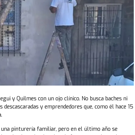
 señaló: “Si no contamos con el presupuesto necesario,
 frustración colectiva”.
 algunos con mayor énfasis, como Luis Juez, quien acusó
te cuota de ignorancia se puede opinar como opinan”.
as provincias. Se la gastan en cualquier cosa, en
iares que vienen a buscar justicia, no
gra LLA.
intervención de la senadora Lucía Corpacci. El bloque
ibertarios no habilitar la presencia de familiares en
egui y Quilmes con un ojo clínico. No busca baches ni
ó el ingreso de varios que se ubicaron en los palcos del
as descascaradas y emprendedores que, como él hace 15
.
r el enojo, estamos para dictar leyes que hagan la
, una pinturería familiar, pero en el último año se
ebemos actuar con racionalidad y humanidad. Esta ley