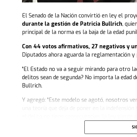
El Senado de la Nación convirtió en ley el pro
durante la gestión de Patricia Bullrich
, quie
principal de la norma es la baja de la edad pun
Con 44 votos afirmativos, 27 negativos y u
Diputados ahora aguarda la reglamentación y pu
“El Estado no va a seguir mirando para otro l
delitos sean de segunda? No importa la edad de
Bullrich.
Y agregó: “Este modelo se agotó, nosotros ven
una teoría que deja de poner en la indefensión 
el delito no tiene consecuencias, la ley pierde 
SI
“Vinimos a poner orden y no nos da vergüenz