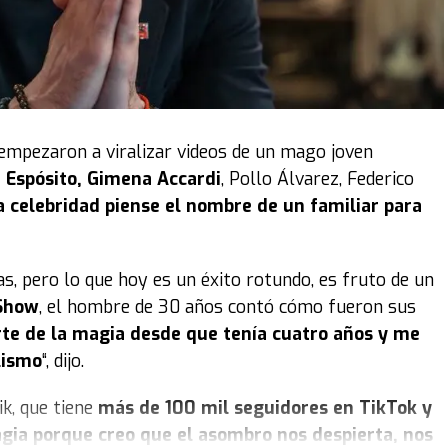
ue yo me inspiro mucho en él. La marca antes se
a gente, el año pasado lo cambié por
Russy
(IG
hiquita", reveló la joven emprendedora.
está marcada por él. “
Es una relación muy presente
 empezaron a viralizar videos de un mago joven
a con la comida; siempre estuvo y fue el que me
i Espósito, Gimena Accardi
, Pollo Álvarez, Federico
ecundario. Gracias a eso empecé a relacionarme con
la celebridad piense el nombre de un familiar para
 y hasta viví afuera”, contó.
 hacia él: “
Mi abuelo es el pilar fundamental para
as, pero lo que hoy es un éxito rotundo, es fruto de un
er parte siempre”, aseguró Cami.
Show
, el hombre de 30 años contó cómo fueron sus
te de la magia desde que tenía cuatro años y me
só: “Creo que generó mucha espontaneidad, no fue nada
lismo
“, dijo.
er tan viral, fue algo normal. Te esperas que la gente
a familia. La gente conectó con él y
me comentaban
ik, que tiene
más de 100 mil seguidores en TikTok y
 el video y llorábamos, le ves la carita como si le
ia porque creo que el asombro nos despierta, nos
resión que para mí eso también conectó mucho con la