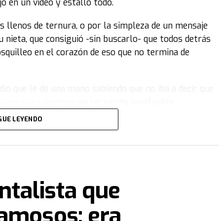
jo en un video y estalló todo.
os llenos de ternura, o por la simpleza de un mensaje
u nieta, que consiguió -sin buscarlo- que todos detrás
osquilleo en el corazón de eso que no termina de
ió que le dé una mano sabiendo que no iba a decir que
levarse para siempre
un recuerdo invaluable
.
GUE LEYENDO
 y escapando de los retos y obligaciones de papá y
 refugio en la casa de los abuelos
Félix y Ana
. Desde
mportantes, ellos siempre estuvieron y él, de alguna
ntalista que
su confidente, sino también en su
inspiración y apoyo
.
famosos: era
a hace tres años, cuando tenía 90, todavía seguía