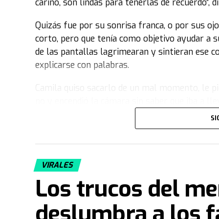
cariño, son lindas para tenerlas de recuerdo”, di
Quizás fue por su sonrisa franca, o por sus oj
corto, pero que tenía como objetivo ayudar a s
de las pantallas lagrimearan y sintieran ese c
explicarse con palabras.
Camila quiso sacarlo de un mal momento, le pid
no y encendió la cámara sin saber que iba a l
SI
La historia de Félix y Camila
Cuando volvía del colegio, los fines de semana
mamá, como muchos, Cami encontró siempre su
VIRALES
sus primeros pasos hasta las decisiones más i
Los trucos del me
manera, no solo se convirtió en su cómplice y 
deslumbra a los 
Félix es
pediatra
en Villa María, Córdoba. Hast