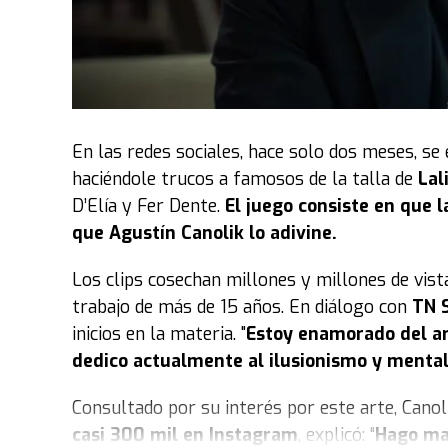
“Cuando terminé dije
‘esto es un tesoro’
, porq
llamaba UP pero como resultaba difícil para l
@russy.market) que es como me dice él desde c
Pero no solo el nombre, toda su vida, asegura, 
En las redes sociales, hace solo dos meses, se
en mi vida
. Yo salía del colegio y me esperab
haciéndole trucos a famosos de la talla de
Lal
impulsó a estudiar inglés cuando terminé el s
D’Elía y Fer Dente.
El juego consiste en que 
gente del exterior, diseñar ideas para productos
que Agustín Canolik lo adivine.
Es por eso que ella solo tiene palabras de amor
Los clips cosechan millones y millones de vist
todo
. Yo comparto mucho porque lo quiero hac
trabajo de más de 15 años. En diálogo con
TN 
inicios en la materia. "
Estoy enamorado del ar
Sobre la repercusión del video, la joven expre
dedico actualmente al ilusionismo y menta
armado, no tomé dimensión de que se podía hac
comente, pero no así, nadie lo puede creer en l
Consultado por su interés por este arte, Canol
que era el abuelo de todos
. Nosotros veíamos
casi 300 mil en Instagram
, explicó: “
Hago mag
explotara el corazón de orgullo, hizo una exp