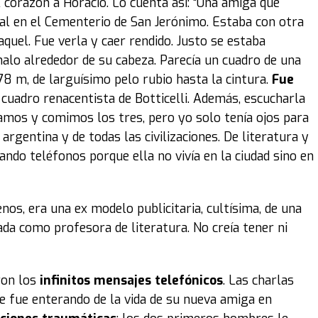
el corazón a Horacio. Lo cuenta así: “Una amiga que
al en el Cementerio de San Jerónimo. Estaba con otra
uel. Fue verla y caer rendido. Justo se estaba
 halo alrededor de su cabeza. Parecía un cuadro de una
78 m, de larguísimo pelo rubio hasta la cintura.
Fue
l cuadro renacentista de Botticelli. Además, escucharla
lamos y comimos los tres, pero yo solo tenía ojos para
argentina y de todas las civilizaciones. De literatura y
ndo teléfonos porque ella no vivía en la ciudad sino en
nos, era una ex modelo publicitaria, cultísima, de una
da como profesora de literatura. No creía tener ni
ron los
infinitos mensajes telefónicos
. Las charlas
e fue enterando de la vida de su nueva amiga en