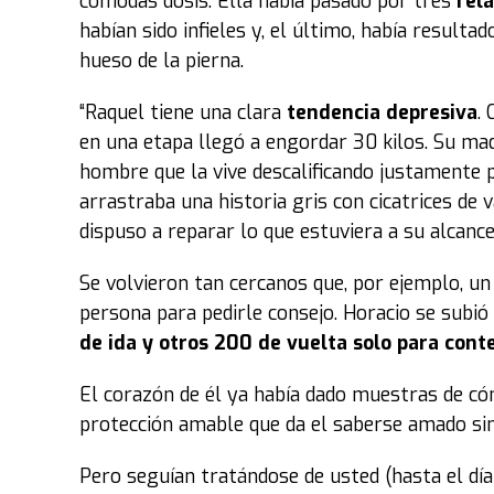
cómodas dosis. Ella había pasado por tres
rel
habían sido infieles y, el último, había resulta
hueso de la pierna.
“Raquel tiene una clara
tendencia depresiva
.
en una etapa llegó a engordar 30 kilos. Su ma
hombre que la vive descalificando justamente p
arrastraba una historia gris con cicatrices de 
dispuso a reparar lo que estuviera a su alcance
Se volvieron tan cercanos que, por ejemplo, un 
persona para pedirle consejo. Horacio se subió
de ida y otros 200 de vuelta solo para cont
El corazón de él ya había dado muestras de cóm
protección amable que da el saberse amado sin
Pero seguían tratándose de usted (hasta el día