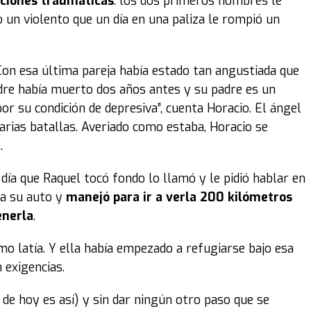
aciones traumáticas
: los dos primeros hombres le
do un violento que un día en una paliza le rompió un
 Con esa última pareja había estado tan angustiada que
dre había muerto dos años antes y su padre es un
or su condición de depresiva”, cuenta Horacio. El ángel
varias batallas. Averiado como estaba, Horacio se
.
día que Raquel tocó fondo lo llamó y le pidió hablar en
 a su auto y
manejó para ir a verla 200 kilómetros
enerla
.
o latía. Y ella había empezado a refugiarse bajo esa
 exigencias.
 de hoy es así) y sin dar ningún otro paso que se