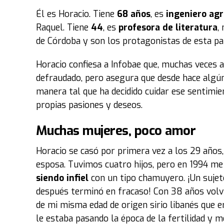
Él es Horacio. Tiene
68 años
, es
ingeniero ag
Raquel. Tiene
44
, es
profesora de literatura
,
de Córdoba y son los protagonistas de esta par
Horacio confiesa a Infobae que, muchas veces a 
defraudado, pero asegura que desde hace algún
manera tal que ha decidido cuidar ese sentimien
propias pasiones y deseos.
Muchas mujeres, poco amor
Horacio se casó por primera vez a los 29 años
esposa. Tuvimos cuatro hijos, pero en 1994 m
siendo infiel
con un tipo chamuyero. ¡Un sujet
después terminó en fracaso! Con 38 años volví
de mi misma edad de origen sirio libanés que 
le estaba pasando la época de la fertilidad y m