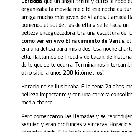
Córdoba
, que un ángel triste y culto le robó 
organizaba la movida me citó esa noche cultur
amiga mucho más joven, de 41 años, llamada Raq
poniendo el sol detrás de ella y se le hacía un
belleza enceguecedora. Era una escultura de 1,
como ver en vivo
El nacimiento de Venus
, e
era una delicia para mis oídos. Esa noche char
ella. Hablamos de Freud y de Lacan, de historia 
de lo que se te ocurra. Terminamos intercambia
otro sitio, a unos
200 kilómetros
”.
Horacio no se ilusionaba. Ella tenía 24 años me
belleza impactante y con una carrera consolida
media chance.
Pero comenzaron las llamadas y se reproduje
seguían y eran profundas y sinceras. Horacio s